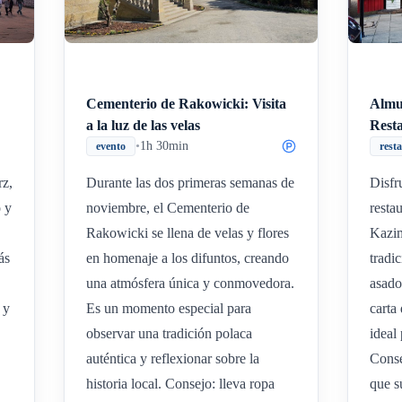
Cementerio de Rakowicki: Visita
Almu
a la luz de las velas
Rest
•
1h 30min
evento
rest
rz,
Durante las dos primeras semanas de
Disfr
 y
noviembre, el Cementerio de
resta
Rakowicki se llena de velas y flores
Kazim
ás
en homenaje a los difuntos, creando
tradi
una atmósfera única y conmovedora.
asado
 y
Es un momento especial para
carta
observar una tradición polaca
ideal
auténtica y reflexionar sobre la
Conse
historia local. Consejo: lleva ropa
que s