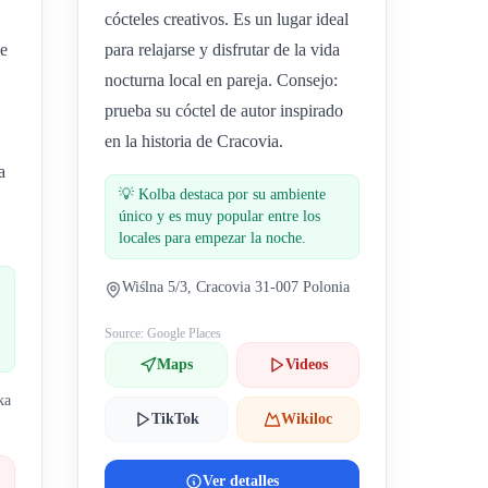
cócteles creativos. Es un lugar ideal
 e
para relajarse y disfrutar de la vida
nocturna local en pareja. Consejo:
prueba su cóctel de autor inspirado
en la historia de Cracovia.
a
💡
Kolba destaca por su ambiente
único y es muy popular entre los
locales para empezar la noche.
Wiślna 5/3, Cracovia 31-007 Polonia
Source: Google Places
Maps
Videos
ka
TikTok
Wikiloc
Ver detalles