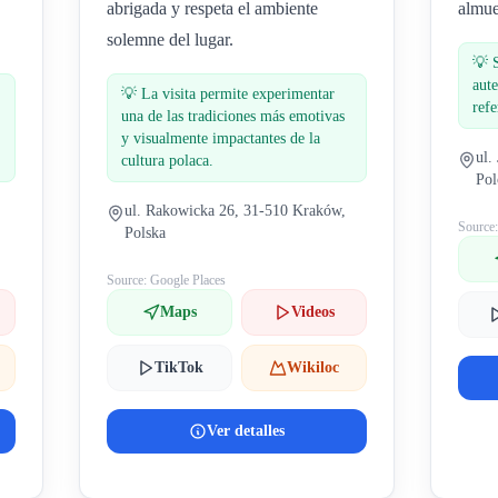
abrigada y respeta el ambiente
almue
solemne del lugar.
💡
aute
💡
La visita permite experimentar
refe
una de las tradiciones más emotivas
y visualmente impactantes de la
ul.
cultura polaca.
Pol
ul. Rakowicka 26, 31-510 Kraków,
Source
Polska
Source: Google Places
Maps
Videos
TikTok
Wikiloc
Ver detalles