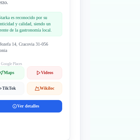
rzo.
Starka es reconocido por su
nticidad y calidad, siendo un
rente de la gastronomía local.
 Jozefa 14, Cracovia 31-056
onia
: Google Places
Maps
Videos
TikTok
Wikiloc
Ver detalles