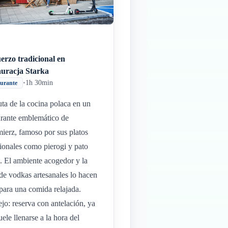
erzo tradicional en
auracja Starka
•
1h 30min
aurante
uta de la cocina polaca en un
urante emblemático de
ierz, famoso por sus platos
cionales como pierogi y pato
. El ambiente acogedor y la
 de vodkas artesanales lo hacen
 para una comida relajada.
jo: reserva con antelación, ya
uele llenarse a la hora del