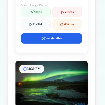
Source: Google Places
Maps
Videos
TikTok
Wikiloc
Ver detalles
08:30 PM