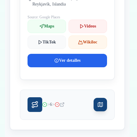
Reykjavík, Islandia
Source: Google Places
Maps
Videos
TikTok
Wikiloc
Ver detalles
>
>
6