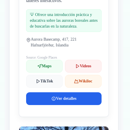
talleres interactivos.
💡
Ofrece una introducción práctica y
educativa sobre las auroras boreales antes
de buscarlas en la naturaleza.
Aurora Basecamp, 417, 221
Hafnarfjörður, Islandia
Source: Google Places
Maps
Videos
TikTok
Wikiloc
Ver detalles