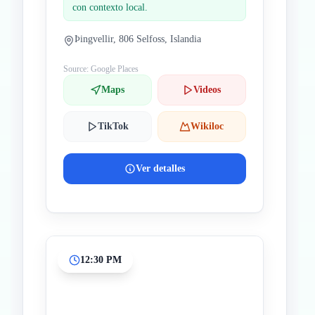
con contexto local.
Þingvellir, 806 Selfoss, Islandia
Source: Google Places
Maps
Videos
TikTok
Wikiloc
Ver detalles
12:30 PM