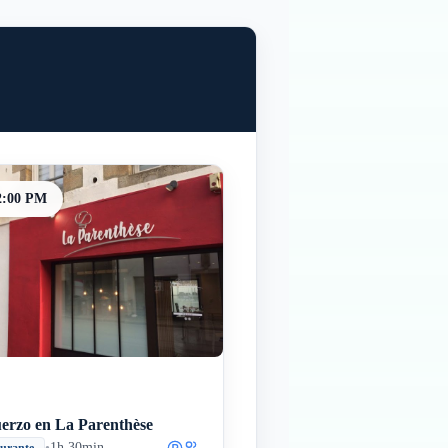
2:00 PM
erzo en La Parenthèse
•
1h 30min