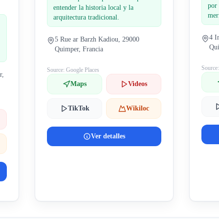
por 
entender la historia local y la
mer
arquitectura tradicional.
4 I
5 Rue ar Barzh Kadiou, 29000
Qui
Quimper, Francia
Source
Source: Google Places
r,
Maps
Videos
TikTok
Wikiloc
Ver detalles