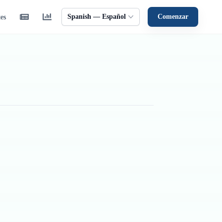
Spanish — Español
Comenzar
tes