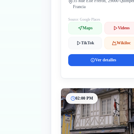
35 Rue Élie Freron, 29000 Quimper
Francia
Source: Google Places
Maps
Videos
TikTok
Wikiloc
Ver detalles
02:00 PM