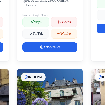
,
Pl. St Corentin, 29000 Quimper,
Francia
Source: Google Places
Maps
Videos
TikTok
Wikiloc
Ver detalles
04:00 PM
0