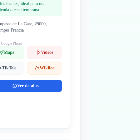
los locales, ideal para una
ienda o cena temprana.
mpasse de La Gare, 29000,
mper Francia
: Google Places
Maps
Videos
TikTok
Wikiloc
Ver detalles