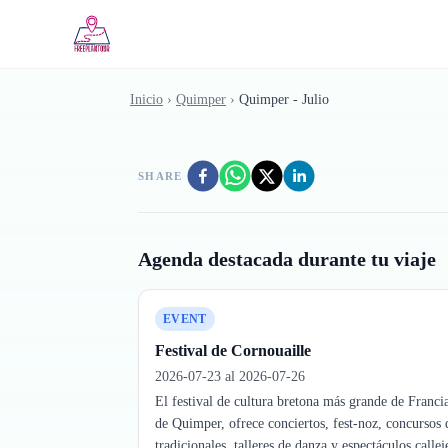
Saltar al contenido principal
Inicio
›
Quimper
›
Quimper - Julio
SHARE
Agenda destacada durante tu viaje
EVENT
Festival de Cornouaille
2026-07-23 al 2026-07-26
El festival de cultura bretona más grande de Francia
de Quimper, ofrece conciertos, fest-noz, concursos d
tradicionales, talleres de danza y espectáculos call