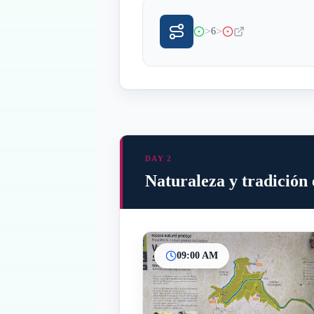
>
>
6
DAY 2
Naturaleza y tradición
09:00 AM