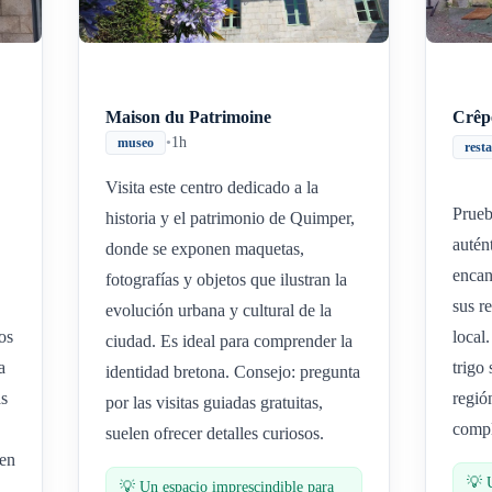
Maison du Patrimoine
Crêp
•
1h
museo
rest
Visita este centro dedicado a la
Prueb
historia y el patrimonio de Quimper,
autén
donde se exponen maquetas,
encan
fotografías y objetos que ilustran la
sus r
evolución urbana y cultural de la
os
local
ciudad. Es ideal para comprender la
a
trigo
identidad bretona. Consejo: pregunta
as
regió
por las visitas guiadas gratuitas,
compl
suelen ofrecer detalles curiosos.
nen
💡
💡
Un espacio imprescindible para