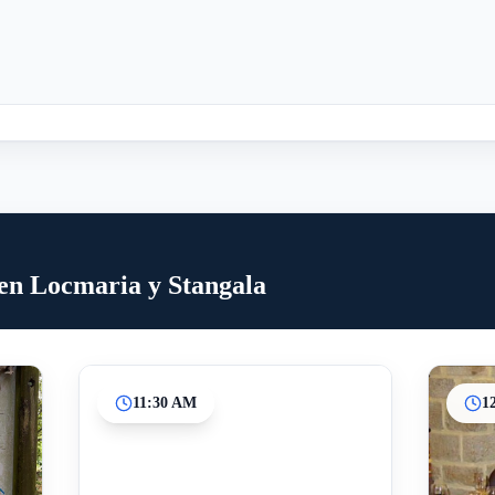
 en Locmaria y Stangala
11:30 AM
1
Inicio
Paradas intermedias
Final