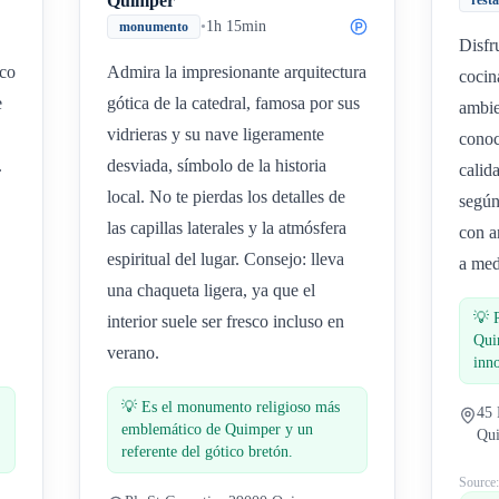
Quimper
rest
•
1h 15min
monumento
Disfr
ico
Admira la impresionante arquitectura
cocin
e
gótica de la catedral, famosa por sus
ambie
vidrieras y su nave ligeramente
conoc
.
desviada, símbolo de la historia
calid
local. No te pierdas los detalles de
según
las capillas laterales y la atmósfera
con a
espiritual del lugar. Consejo: lleva
a med
una chaqueta ligera, ya que el
💡
interior suele ser fresco incluso en
Qui
verano.
inn
💡
Es el monumento religioso más
45 
emblemático de Quimper y un
Qui
referente del gótico bretón.
Source