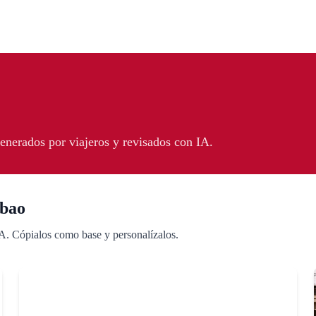
 generados por viajeros y revisados con IA.
lbao
 IA. Cópialos como base y personalízalos.