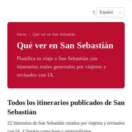
Saltar al contenido principal
Sele
Inicio
›
Qué ver en San Sebastián
Qué ver en San Sebastián
Planifica tu viaje a San Sebastián con
itinerarios reales generados por viajeros y
revisados con IA.
Todos los itinerarios publicados de San
Sebastián
22 itinerarios de San Sebastián creados por viajeros y revisados
con IA. Cópialos como base y personalízalos.