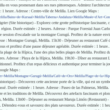
lla en vous promenant dans ses rues pittoresques. Admirez l'architectu
 : 1 heure. Adresse : Centre-ville de Melilla. Lien Google Maps :
lilla/Bains+de+Kursaal+Melilla/Taberna+Andaluza+Melilla/Musée+d'Art+Cont
grier (Site historique) - Explorez cette grotte préhistorique fascinante,
a région. Durée estimée : 2 heures. Adresse : Parque Forestal Juan Carl
e session d'escalade sur la montagne Gurugú. Profitez de la nature envi
esse : Montagne Gurugú, Melilla. 15h30 - Déjeuner au restaurant Café 
us et profitez d'une pause déjeuner agréable. Durée estimée : 1 heure. 
la plage de la Hípica, l'une des plus belles plages de Melilla. Profitez du
res. Adresse : Playa de la Hípica, Melilla. 19h30 - Dîner au restaurant
ditionnel. Profitez d'un repas délicieux et authentique pour terminer la 
Google Maps :
ier+Melilla/Montagne+Gurugú+Melilla/Café+de+Oro+Melilla/Plage+de+la+Hípi
historique) - Découvrez cette ancienne porte de la ville, qui est un sym
assé. Durée estimée : 1 heure. Adresse : Paseo de las Palmeras, Melilla.
e et les traditions de Melilla. Découvrez des artefacts fascinants et plon
as, Melilla. 13h00 - Déjeuner au restaurant Maruja Limón (Restaurant) - 
. Détendez-vous et savourez des plats savoureux. Durée estimée : 1 heur