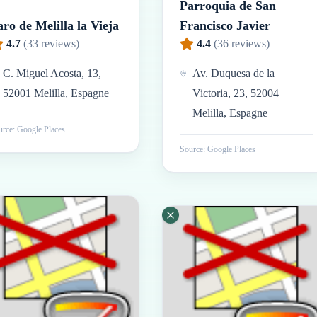
Parroquia de San
ro de Melilla la Vieja
Francisco Javier
4.7
(
33
reviews)
4.4
(
36
reviews)
C. Miguel Acosta, 13,
Av. Duquesa de la
52001 Melilla, Espagne
Victoria, 23, 52004
Melilla, Espagne
rce: Google Places
Source: Google Places