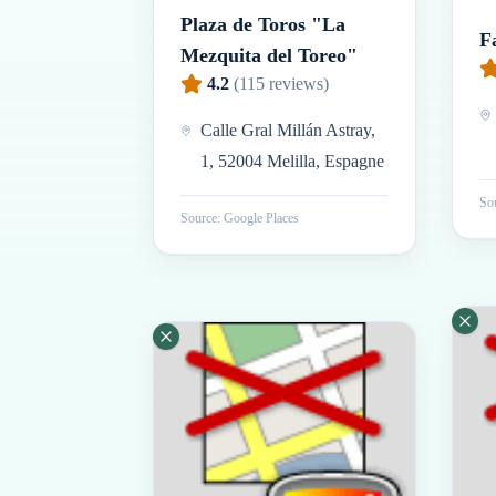
Plaza de Toros "La
Fa
Mezquita del Toreo"
4.2
(
115
reviews)
Calle Gral Millán Astray,
1, 52004 Melilla, Espagne
Sou
Source: Google Places