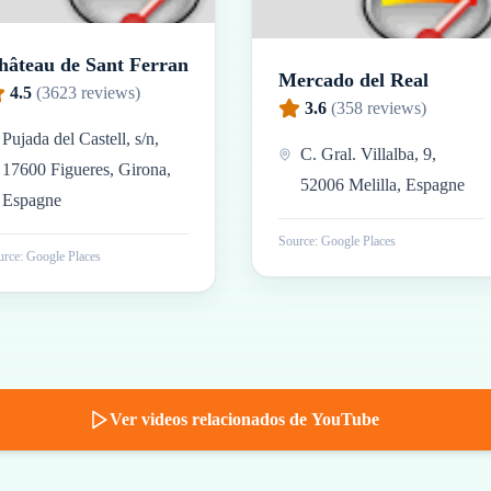
hâteau de Sant Ferran
Mercado del Real
4.5
(
3623
reviews)
3.6
(
358
reviews)
Pujada del Castell, s/n,
C. Gral. Villalba, 9,
17600 Figueres, Girona,
52006 Melilla, Espagne
Espagne
Source: Google Places
rce: Google Places
Ver videos relacionados de YouTube