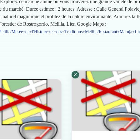
xplorez ce marché animé où vous trouverez une grande variété de produ
e du marché. Durée estimée : 2 heures. Adresse : Calle General Polavieja
aturel magnifique et profitez de la nature environnante. Admirez la flor
 Forestier de Rostrogordo, Melilla. Lien Google Maps :
lilla/Musée+de+l'Histoire+et+des+Traditions+Melilla/Restaurant+Maruja+Li