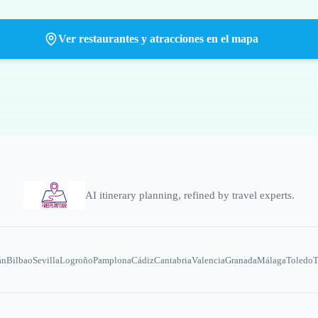
Ver restaurantes y atracciones en el mapa
AI itinerary planning, refined by travel experts.
án
Bilbao
Sevilla
Logroño
Pamplona
Cádiz
Cantabria
Valencia
Granada
Málaga
Toledo
T