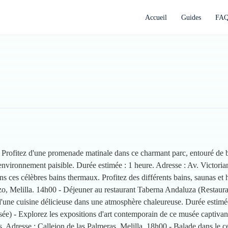
Accueil
Guides
FA
 Profitez d'une promenade matinale dans ce charmant parc, entouré de be
environnement paisible. Durée estimée : 1 heure. Adresse : Av. Victori
ns ces célèbres bains thermaux. Profitez des différents bains, saunas e
 Melilla. 14h00 - Déjeuner au restaurant Taberna Andaluza (Restaurant
 d'une cuisine délicieuse dans une atmosphère chaleureuse. Durée estimé
) - Explorez les expositions d'art contemporain de ce musée captivant.
s. Adresse : Callejon de las Palmeras, Melilla. 18h00 - Balade dans le c