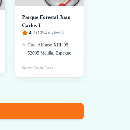
Parque Forestal Juan
Carlos I
4.2
(
1054
reviews)
Ctra. Alfonso XIII, 95,
52005 Melilla, Espagne
Source: Google Places