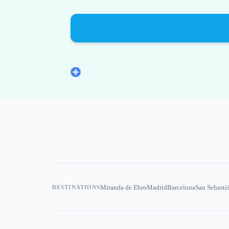
Miranda de Ebro
Madrid
Barcelona
San Sebasti
DESTINATIONS