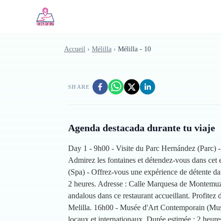
Skip to main content
Accueil
›
Mélilla
›
Mélilla - 10
SHARE
Agenda destacada durante tu viaje
Day 1 - 9h00 - Visite du Parc Hernández (Parc) -
Admirez les fontaines et détendez-vous dans cet 
(Spa) - Offrez-vous une expérience de détente da
2 heures. Adresse : Calle Marquesa de Montemuzo,
andalous dans ce restaurant accueillant. Profitez
Melilla. 16h00 - Musée d'Art Contemporain (Musée
locaux et internationaux. Durée estimée : 2 heure