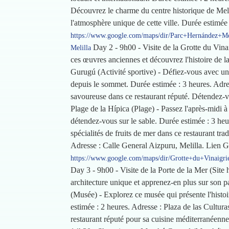
Découvrez le charme du centre historique de Meli
l'atmosphère unique de cette ville. Durée estimée
https://www.google.com/maps/dir/Parc+Hernández+Me
Day 2 - 9h00 - Visite de la Grotte du Vinai
Melilla
ces œuvres anciennes et découvrez l'histoire de l
Gurugú (Activité sportive) - Défiez-vous avec un
depuis le sommet. Durée estimée : 3 heures. Adr
savoureuse dans ce restaurant réputé. Détendez-vo
Plage de la Hípica (Plage) - Passez l'après-midi à 
détendez-vous sur le sable. Durée estimée : 3 heu
spécialités de fruits de mer dans ce restaurant tra
Adresse : Calle General Aizpuru, Melilla. Lien 
https://www.google.com/maps/dir/Grotte+du+Vinaigr
Day 3 - 9h00 - Visite de la Porte de la Mer (Site 
architecture unique et apprenez-en plus sur son p
(Musée) - Explorez ce musée qui présente l'histoir
estimée : 2 heures. Adresse : Plaza de las Cultur
restaurant réputé pour sa cuisine méditerranéenne