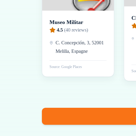
C
Museo Militar
4.5
(
40
reviews)
C. Concepción, 3, 52001
Melilla, Espagne
Source: Google Places
Sou