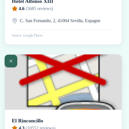
Hôtel Alfonso XIII
4.6
(
5685
reviews)
C. San Fernando, 2, 41004 Sevilla, Espagne
Source: Google Places
El Rinconcillo
4.3
(
10552
reviews)