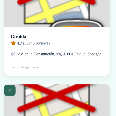
Giralda
4.7
(
36945
reviews)
Av. de la Constitución, s/n, 41004 Sevilla, Espagne
Source: Google Places