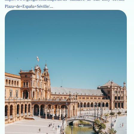
...
Plaza+de+España+Séville/