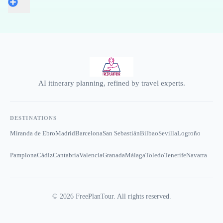
AI itinerary planning, refined by travel experts.
DESTINATIONS
Miranda de Ebro
Madrid
Barcelona
San Sebastián
Bilbao
Sevilla
Logroño
Pamplona
Cádiz
Cantabria
Valencia
Granada
Málaga
Toledo
Tenerife
Navarra
©
2026
FreePlanTour. All rights reserved.