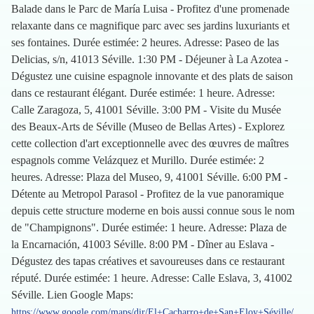
Balade dans le Parc de María Luisa - Profitez d'une promenade
relaxante dans ce magnifique parc avec ses jardins luxuriants et
ses fontaines. Durée estimée: 2 heures. Adresse: Paseo de las
Delicias, s/n, 41013 Séville. 1:30 PM - Déjeuner à La Azotea -
Dégustez une cuisine espagnole innovante et des plats de saison
dans ce restaurant élégant. Durée estimée: 1 heure. Adresse:
Calle Zaragoza, 5, 41001 Séville. 3:00 PM - Visite du Musée
des Beaux-Arts de Séville (Museo de Bellas Artes) - Explorez
cette collection d'art exceptionnelle avec des œuvres de maîtres
espagnols comme Velázquez et Murillo. Durée estimée: 2
heures. Adresse: Plaza del Museo, 9, 41001 Séville. 6:00 PM -
Détente au Metropol Parasol - Profitez de la vue panoramique
depuis cette structure moderne en bois aussi connue sous le nom
de "Champignons". Durée estimée: 1 heure. Adresse: Plaza de
la Encarnación, 41003 Séville. 8:00 PM - Dîner au Eslava -
Dégustez des tapas créatives et savoureuses dans ce restaurant
réputé. Durée estimée: 1 heure. Adresse: Calle Eslava, 3, 41002
Séville. Lien Google Maps:
https://www.google.com/maps/dir/El+Cacharro+de+San+Eloy+Séville/