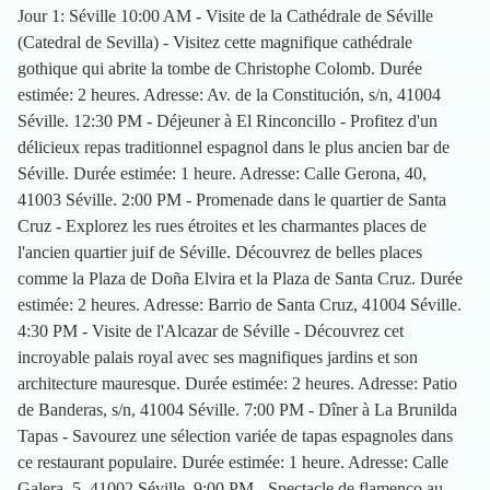
Jour 1: Séville 10:00 AM - Visite de la Cathédrale de Séville
(Catedral de Sevilla) - Visitez cette magnifique cathédrale
gothique qui abrite la tombe de Christophe Colomb. Durée
estimée: 2 heures. Adresse: Av. de la Constitución, s/n, 41004
Séville. 12:30 PM - Déjeuner à El Rinconcillo - Profitez d'un
délicieux repas traditionnel espagnol dans le plus ancien bar de
Séville. Durée estimée: 1 heure. Adresse: Calle Gerona, 40,
41003 Séville. 2:00 PM - Promenade dans le quartier de Santa
Cruz - Explorez les rues étroites et les charmantes places de
l'ancien quartier juif de Séville. Découvrez de belles places
comme la Plaza de Doña Elvira et la Plaza de Santa Cruz. Durée
estimée: 2 heures. Adresse: Barrio de Santa Cruz, 41004 Séville.
4:30 PM - Visite de l'Alcazar de Séville - Découvrez cet
incroyable palais royal avec ses magnifiques jardins et son
architecture mauresque. Durée estimée: 2 heures. Adresse: Patio
de Banderas, s/n, 41004 Séville. 7:00 PM - Dîner à La Brunilda
Tapas - Savourez une sélection variée de tapas espagnoles dans
ce restaurant populaire. Durée estimée: 1 heure. Adresse: Calle
Galera, 5, 41002 Séville. 9:00 PM - Spectacle de flamenco au