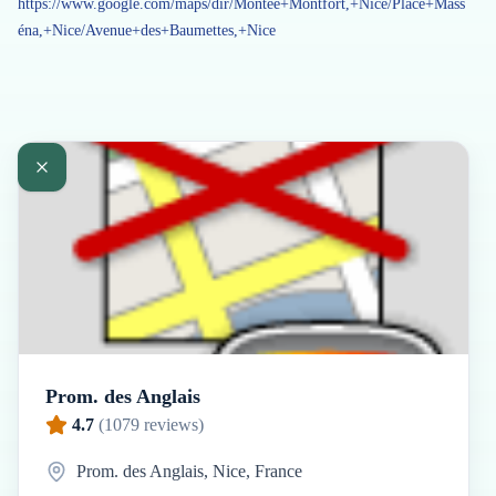
https://www.google.com/maps/dir/Montée+Montfort,+Nice/Place+Mass
éna,+Nice/Avenue+des+Baumettes,+Nice
Prom. des Anglais
4.7
(
1079
reviews)
Prom. des Anglais, Nice, France