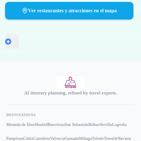
Ver restaurantes y atracciones en el mapa
AI itinerary planning, refined by travel experts.
DESTINATIONS
Miranda de Ebro
Madrid
Barcelona
San Sebastián
Bilbao
Sevilla
Logroño
Pamplona
Cádiz
Cantabria
Valencia
Granada
Málaga
Toledo
Tenerife
Navarra