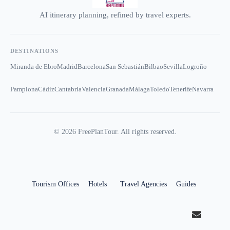
AI itinerary planning, refined by travel experts.
DESTINATIONS
Miranda de Ebro
Madrid
Barcelona
San Sebastián
Bilbao
Sevilla
Logroño
Pamplona
Cádiz
Cantabria
Valencia
Granada
Málaga
Toledo
Tenerife
Navarra
©
2026
FreePlanTour. All rights reserved.
Tourism Offices
Hotels
Travel Agencies
Guides