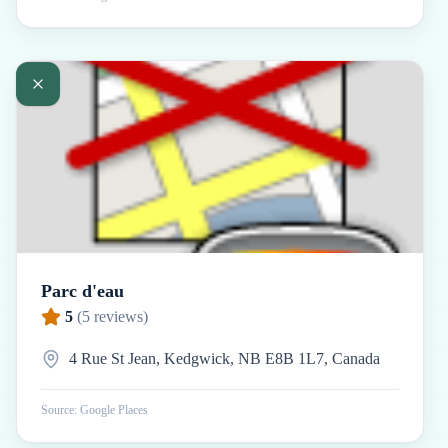
Parc d'eau
5
(
5
reviews)
4 Rue St Jean, Kedgwick, NB E8B 1L7, Canada
Source: Google Places