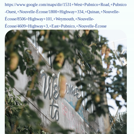
https://www.google.com/maps/dir/1531+West+Pubnico+Road,+Pubnico
-Ouest,+Nouvelle-Écosse/1800+Highway+334,+Quinan,+Nouvelle-
Écosse/8506+Highway+101,+Weymouth,+Nouvelle-
Écosse/4609+Highway+3,+East+Pubnico,+Nouvelle-Écosse