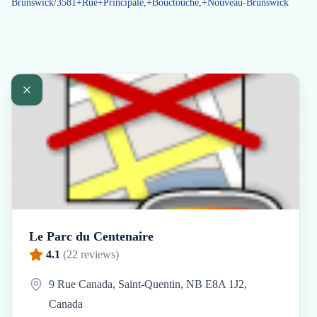
Brunswick/3581+Rue+Principale,+Bouctouche,+Nouveau-Brunswick
Le Parc du Centenaire
4.1
(
22
reviews)
9 Rue Canada, Saint-Quentin, NB E8A 1J2,
Canada