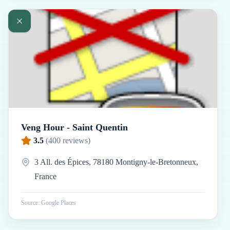
Veng Hour - Saint Quentin
3.5
(
400
reviews)
3 All. des Épices, 78180 Montigny-le-Bretonneux,
France
Source: Google Places