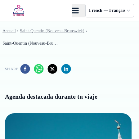
Skip to main content
French — Français
Accueil
›
Saint-Quentin (Nouveau-Brunswick)
›
Saint-Quentin (Nouveau-Brunswick) - 10
SHARE
Agenda destacada durante tu viaje