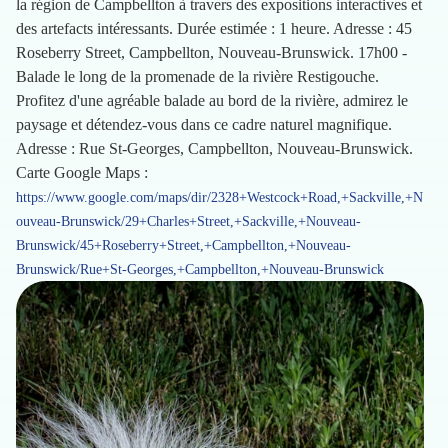
la région de Campbellton à travers des expositions interactives et
des artefacts intéressants. Durée estimée : 1 heure. Adresse : 45
Roseberry Street, Campbellton, Nouveau-Brunswick. 17h00 -
Balade le long de la promenade de la rivière Restigouche.
Profitez d'une agréable balade au bord de la rivière, admirez le
paysage et détendez-vous dans ce cadre naturel magnifique.
Adresse : Rue St-Georges, Campbellton, Nouveau-Brunswick.
Carte Google Maps :
https://www.google.com/maps/dir/2328+Westcock+Road,+Sackville,+N
ouveau-Brunswick/29+Charles+Street,+Sackville,+Nouveau-
Brunswick/45+Roseberry+Street,+Campbellton,+Nouveau-
Brunswick/Rue+St-Georges,+Campbellton,+Nouveau-Brunswick