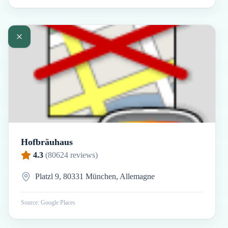
Hofbräuhaus
4.3
(
80624
reviews)
Platzl 9, 80331 München, Allemagne
Source: Google Places