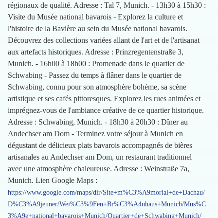
régionaux de qualité. Adresse : Tal 7, Munich. - 13h30 à 15h30 :
Visite du Musée national bavarois - Explorez la culture et
l'histoire de la Bavière au sein du Musée national bavarois.
Découvrez des collections variées allant de l'art et de l'artisanat
aux artefacts historiques. Adresse : Prinzregentenstraße 3,
Munich. - 16h00 à 18h00 : Promenade dans le quartier de
Schwabing - Passez du temps à flâner dans le quartier de
Schwabing, connu pour son atmosphère bohème, sa scène
artistique et ses cafés pittoresques. Explorez les rues animées et
imprégnez-vous de l'ambiance créative de ce quartier historique.
Adresse : Schwabing, Munich. - 18h30 à 20h30 : Dîner au
Andechser am Dom - Terminez votre séjour à Munich en
dégustant de délicieux plats bavarois accompagnés de bières
artisanales au Andechser am Dom, un restaurant traditionnel
avec une atmosphère chaleureuse. Adresse : Weinstraße 7a,
Munich. Lien Google Maps :
https://www.google.com/maps/dir/Site+m%C3%A9morial+de+Dachau/
D%C3%A9jeuner/Wei%C3%9Fen+Br%C3%A4uhaus+Munich/Mus%C
3%A9e+national+bavarois+Munich/Quartier+de+Schwabing+Munich/