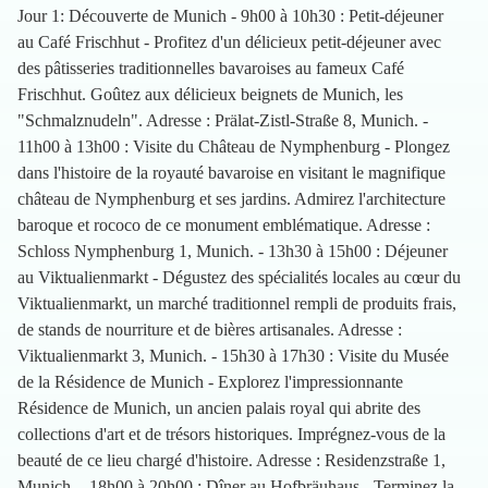
Jour 1: Découverte de Munich - 9h00 à 10h30 : Petit-déjeuner
au Café Frischhut - Profitez d'un délicieux petit-déjeuner avec
des pâtisseries traditionnelles bavaroises au fameux Café
Frischhut. Goûtez aux délicieux beignets de Munich, les
"Schmalznudeln". Adresse : Prälat-Zistl-Straße 8, Munich. -
11h00 à 13h00 : Visite du Château de Nymphenburg - Plongez
dans l'histoire de la royauté bavaroise en visitant le magnifique
château de Nymphenburg et ses jardins. Admirez l'architecture
baroque et rococo de ce monument emblématique. Adresse :
Schloss Nymphenburg 1, Munich. - 13h30 à 15h00 : Déjeuner
au Viktualienmarkt - Dégustez des spécialités locales au cœur du
Viktualienmarkt, un marché traditionnel rempli de produits frais,
de stands de nourriture et de bières artisanales. Adresse :
Viktualienmarkt 3, Munich. - 15h30 à 17h30 : Visite du Musée
de la Résidence de Munich - Explorez l'impressionnante
Résidence de Munich, un ancien palais royal qui abrite des
collections d'art et de trésors historiques. Imprégnez-vous de la
beauté de ce lieu chargé d'histoire. Adresse : Residenzstraße 1,
Munich. - 18h00 à 20h00 : Dîner au Hofbräuhaus - Terminez la