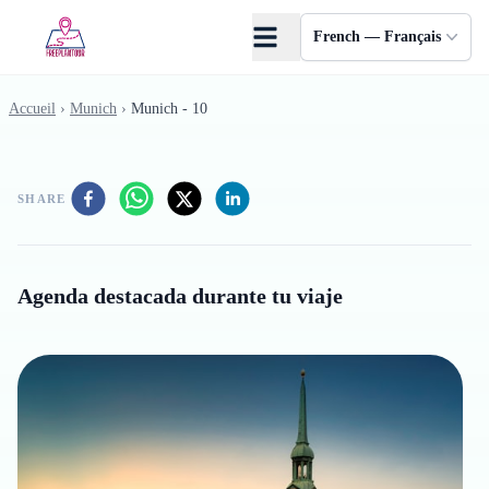
Skip to main content
French — Français
Accueil
›
Munich
›
Munich - 10
SHARE
Agenda destacada durante tu viaje