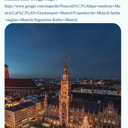
https://www.google.com/maps/dir/Pinacoth%C3%A8que+moderne+Mu
nich/Caf%C3%A9+Glockenspiel+Munich/Frauenkirche+Munich/Jardin
+anglais+Munich/Augustiner-Keller+Munich