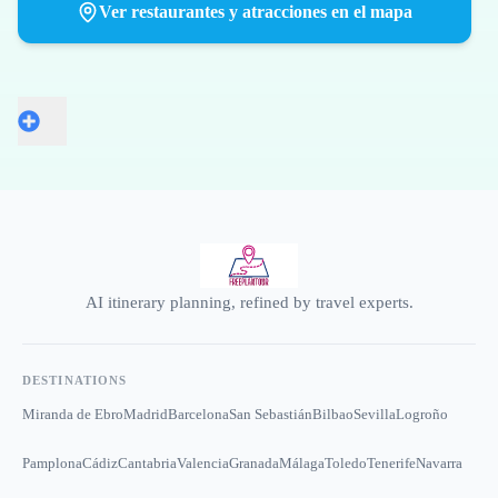
Ver restaurantes y atracciones en el mapa
AI itinerary planning, refined by travel experts.
DESTINATIONS
Miranda de Ebro
Madrid
Barcelona
San Sebastián
Bilbao
Sevilla
Logroño
Pamplona
Cádiz
Cantabria
Valencia
Granada
Málaga
Toledo
Tenerife
Navarra