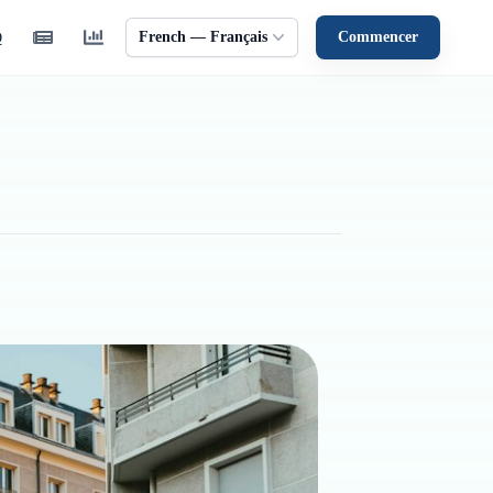
French — Français
Commencer
Q