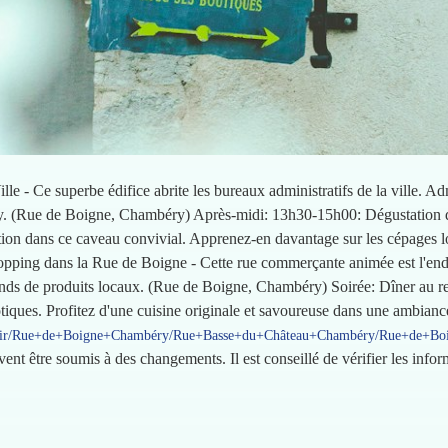
lle - Ce superbe édifice abrite les bureaux administratifs de la ville. A
ry. (Rue de Boigne, Chambéry) Après-midi: 13h30-15h00: Dégustation d
tion dans ce caveau convivial. Apprenez-en davantage sur les cépages l
ing dans la Rue de Boigne - Cette rue commerçante animée est l'endr
stands de produits locaux. (Rue de Boigne, Chambéry) Soirée: Dîner au r
otiques. Profitez d'une cuisine originale et savoureuse dans une ambi
s/dir/Rue+de+Boigne+Chambéry/Rue+Basse+du+Château+Chambéry/Rue+de+B
uvent être soumis à des changements. Il est conseillé de vérifier les inf