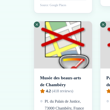
Source: Google Places
Musée des beaux-arts
P
de Chambéry
d
4.2
(
418
reviews)
Pl. du Palais de Justice,
73000 Chambéry, France