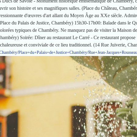
es Ducs de Savoie - Monument historique emblématique de Chambéry, c
écouvrir son histoire et ses magnifiques salles. (Place du Château, Cha
essionnante d'œuvres d'art allant du Moyen Âge au XXe siècle. Admirez
. (Place du Palais de Justice, Chambéry) 15h30-17h00: Balade dans le 
s colorées typiques de Chambéry. Ne manquez pas de visiter la Maison d
ambéry) Soirée: Dîner au restaurant Le Carré - Ce restaurant propose 
e chaleureuse et conviviale de ce lieu traditionnel. (14 Rue Juiverie, 
u+Chambéry/Place+du+Palais+de+Justice+Chambéry/Rue+Jean-Jacques+Rouss