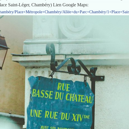
 (1 Place Saint-Léger, Chambéry) Lien Google Maps:
Chambéry/Place+Métropole+Chambéry/Allée+du+Parc+Chambéry/1+Place+Sai