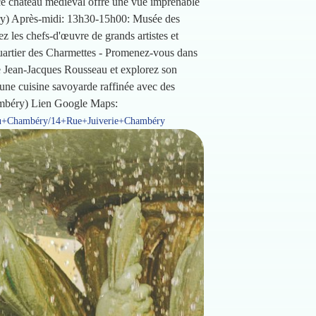
e château médiéval offre une vue imprenable
mbéry) Après-midi: 13h30-15h00: Musée des
 les chefs-d'œuvre de grands artistes et
Quartier des Charmettes - Promenez-vous dans
e Jean-Jacques Rousseau et explorez son
une cuisine savoyarde raffinée avec des
Chambéry) Lien Google Maps:
eau+Chambéry/14+Rue+Juiverie+Chambéry