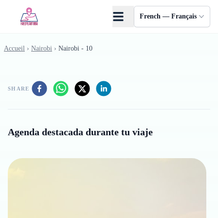
Skip to main content
French — Français
Accueil
›
Nairobi
›
Nairobi - 10
SHARE
Agenda destacada durante tu viaje