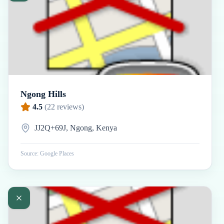
Ngong Hills
4.5
(
22
reviews)
JJ2Q+69J, Ngong, Kenya
Source: Google Places