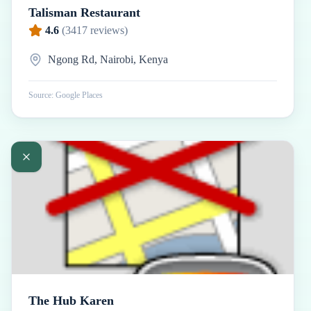
Talisman Restaurant
4.6
(
3417
reviews)
Ngong Rd, Nairobi, Kenya
Source: Google Places
The Hub Karen