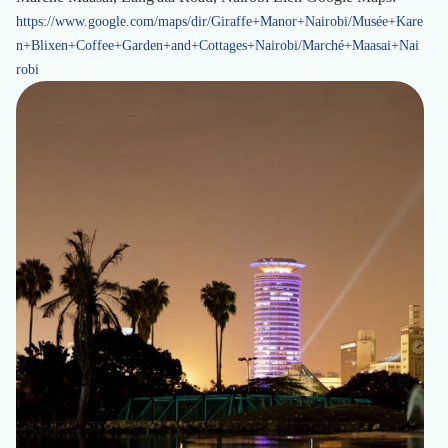
https://www.google.com/maps/dir/Giraffe+Manor+Nairobi/Musée+Kare
n+Blixen+Coffee+Garden+and+Cottages+Nairobi/Marché+Maasai+Nai
robi