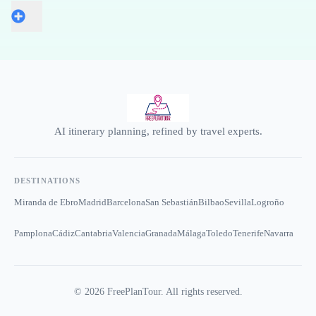
AI itinerary planning, refined by travel experts.
DESTINATIONS
Miranda de Ebro
Madrid
Barcelona
San Sebastián
Bilbao
Sevilla
Logroño
Pamplona
Cádiz
Cantabria
Valencia
Granada
Málaga
Toledo
Tenerife
Navarra
©
2026
FreePlanTour. All rights reserved.