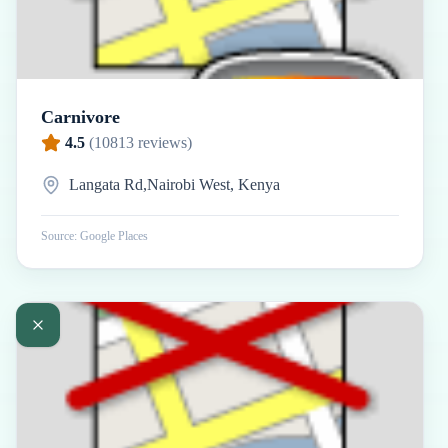
Carnivore
4.5
(
10813
reviews)
Langata Rd,Nairobi West, Kenya
Source: Google Places