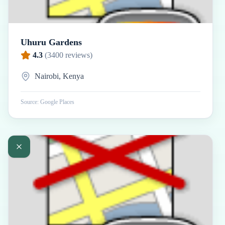
Uhuru Gardens
4.3
(
3400
reviews)
Nairobi, Kenya
Source: Google Places