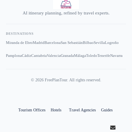
AI itinerary planning, refined by travel experts.
DESTINATIONS
Miranda de Ebro
Madrid
Barcelona
San Sebastián
Bilbao
Sevilla
Logroño
Pamplona
Cádiz
Cantabria
Valencia
Granada
Málaga
Toledo
Tenerife
Navarra
©
2026
FreePlanTour. All rights reserved.
Tourism Offices
Hotels
Travel Agencies
Guides