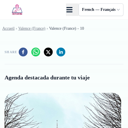
Skip to main content
French — Français
Accueil
›
Valence (France)
›
Valence (France) - 10
SHARE
Agenda destacada durante tu viaje