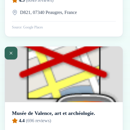
4.5
(
8049
reviews)
D821, 07340 Peaugres, France
Source: Google Places
Musée de Valence, art et archéologie.
4.4
(
696
reviews)