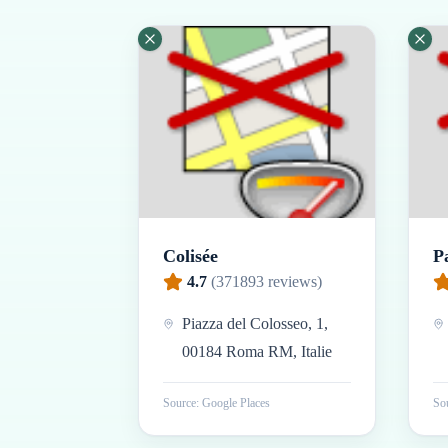
Colisée
P
4.7
(
371893
reviews)
Piazza del Colosseo, 1,
00184 Roma RM, Italie
Source: Google Places
Sou