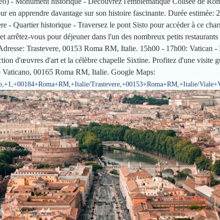
eo) - Monument historique - Découvrez l'emblématique Colisée de Rome
pour en apprendre davantage sur son histoire fascinante. Durée estimée: 
e - Quartier historique - Traversez le pont Sisto pour accéder à ce c
s et arrêtez-vous pour déjeuner dans l'un des nombreux petits restaurants
s. Adresse: Trastevere, 00153 Roma RM, Italie. 15h00 - 17h00: Vatican -
ion d'œuvres d'art et la célèbre chapelle Sixtine. Profitez d'une visite
ale Vaticano, 00165 Roma RM, Italie. Google Maps:
seo,+1,+00184+Roma+RM,+Italie/Trastevere,+00153+Roma+RM,+Italie/Viale