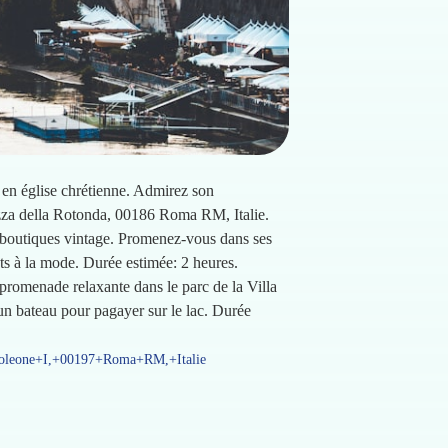
 en église chrétienne. Admirez son
azza della Rotonda, 00186 Roma RM, Italie.
 boutiques vintage. Promenez-vous dans ses
nts à la mode. Durée estimée: 2 heures.
romenade relaxante dans le parc de la Villa
 un bateau pour pagayer sur le lac. Durée
poleone+I,+00197+Roma+RM,+Italie