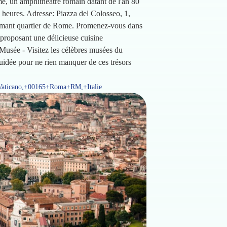
, un amphithéâtre romain datant de l'an 80
2 heures. Adresse: Piazza del Colosseo, 1,
harmant quartier de Rome. Promenez-vous dans
 proposant une délicieuse cuisine
 Musée - Visitez les célèbres musées du
 guidée pour ne rien manquer de ces trésors
+Vaticano,+00165+Roma+RM,+Italie