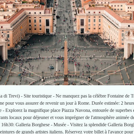
 di Trevi) - Site touristique - Ne manquez pas la célèbre Fontaine de Tre
ine pour vous assurer de revenir un jour à Rome. Durée estimée: 2 heu
 - Explorez la magnifique place Piazza Navona, entourée de superbes é
urants locaux pour déjeuner et vous imprégner de l'atmosphère animée de
6h30: Galleria Borghese - Musée - Visitez la splendide Galleria Borghe
ntures de grands artistes italiens. Réservez votre billet à l'avance pour