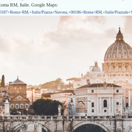
 Roma RM, Italie. Google Maps:
,+00187+Roma+RM,+Italie/Piazza+Navona,+00186+Roma+RM,+Italie/Piazzale