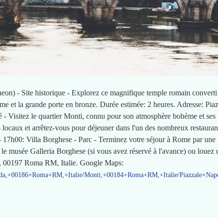
on) - Site historique - Explorez ce magnifique temple romain converti
ôme et la grande porte en bronze. Durée estimée: 2 heures. Adresse: Pi
é - Visitez le quartier Monti, connu pour son atmosphère bohème et ses
ans locaux et arrêtez-vous pour déjeuner dans l'un des nombreux restaura
17h00: Villa Borghese - Parc - Terminez votre séjour à Rome par une p
z le musée Galleria Borghese (si vous avez réservé à l'avance) ou louez
 I, 00197 Roma RM, Italie. Google Maps:
tonda,+00186+Roma+RM,+Italie/Monti,+00184+Roma+RM,+Italie/Piazzale+Na