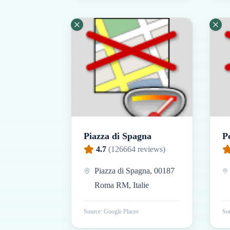
Piazza di Spagna
P
4.7
(
126664
reviews)
Piazza di Spagna, 00187
Roma RM, Italie
Source: Google Places
Sou