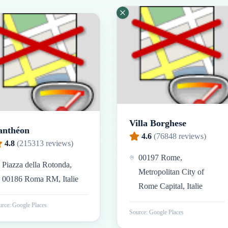
Villa Borghese
anthéon
4.6
(
76848
reviews)
4.8
(
215313
reviews)
00197 Rome,
Piazza della Rotonda,
Metropolitan City of
00186 Roma RM, Italie
Rome Capital, Italie
rce: Google Places
Source: Google Places