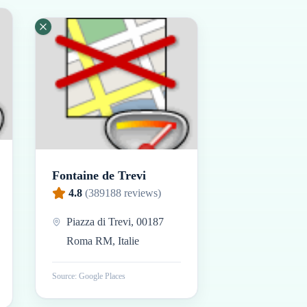
Fontaine de Trevi
4.8
(
389188
reviews)
Piazza di Trevi, 00187
Roma RM, Italie
Source: Google Places