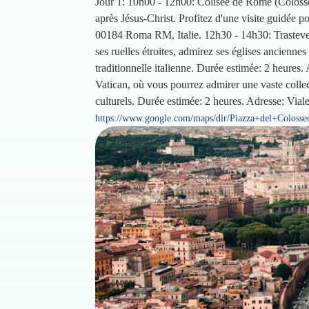
Jour 1: 10h00 - 12h00: Colisée de Rome (Coloss
après Jésus-Christ. Profitez d'une visite guidée 
00184 Roma RM, Italie. 12h30 - 14h30: Trastever
ses ruelles étroites, admirez ses églises ancienne
traditionnelle italienne. Durée estimée: 2 heure
Vatican, où vous pourrez admirer une vaste collect
culturels. Durée estimée: 2 heures. Adresse: Vi
https://www.google.com/maps/dir/Piazza+del+Colos