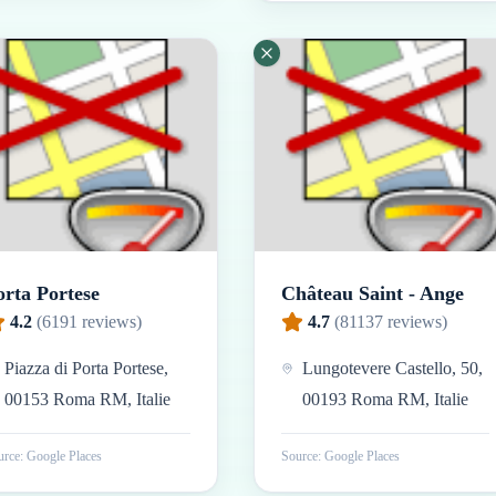
orta Portese
Château Saint - Ange
4.2
(
6191
reviews)
4.7
(
81137
reviews)
Piazza di Porta Portese,
Lungotevere Castello, 50,
00153 Roma RM, Italie
00193 Roma RM, Italie
rce: Google Places
Source: Google Places