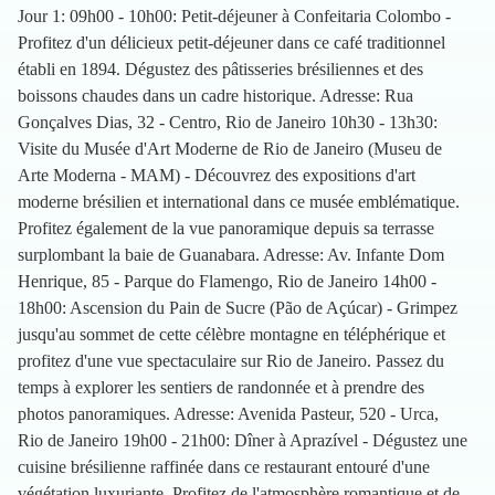
Jour 1: 09h00 - 10h00: Petit-déjeuner à Confeitaria Colombo -
Profitez d'un délicieux petit-déjeuner dans ce café traditionnel
établi en 1894. Dégustez des pâtisseries brésiliennes et des
boissons chaudes dans un cadre historique. Adresse: Rua
Gonçalves Dias, 32 - Centro, Rio de Janeiro 10h30 - 13h30:
Visite du Musée d'Art Moderne de Rio de Janeiro (Museu de
Arte Moderna - MAM) - Découvrez des expositions d'art
moderne brésilien et international dans ce musée emblématique.
Profitez également de la vue panoramique depuis sa terrasse
surplombant la baie de Guanabara. Adresse: Av. Infante Dom
Henrique, 85 - Parque do Flamengo, Rio de Janeiro 14h00 -
18h00: Ascension du Pain de Sucre (Pão de Açúcar) - Grimpez
jusqu'au sommet de cette célèbre montagne en téléphérique et
profitez d'une vue spectaculaire sur Rio de Janeiro. Passez du
temps à explorer les sentiers de randonnée et à prendre des
photos panoramiques. Adresse: Avenida Pasteur, 520 - Urca,
Rio de Janeiro 19h00 - 21h00: Dîner à Aprazível - Dégustez une
cuisine brésilienne raffinée dans ce restaurant entouré d'une
végétation luxuriante. Profitez de l'atmosphère romantique et de