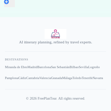
AI itinerary planning, refined by travel experts.
DESTINATIONS
Miranda de Ebro
Madrid
Barcelona
San Sebastián
Bilbao
Sevilla
Logroño
Pamplona
Cádiz
Cantabria
Valencia
Granada
Málaga
Toledo
Tenerife
Navarra
©
2026
FreePlanTour. All rights reserved.