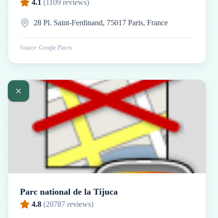
4.1
(
1109
reviews)
28 Pl. Saint-Ferdinand, 75017 Paris, France
Source: Google Places
Parc national de la Tijuca
4.8
(
20787
reviews)