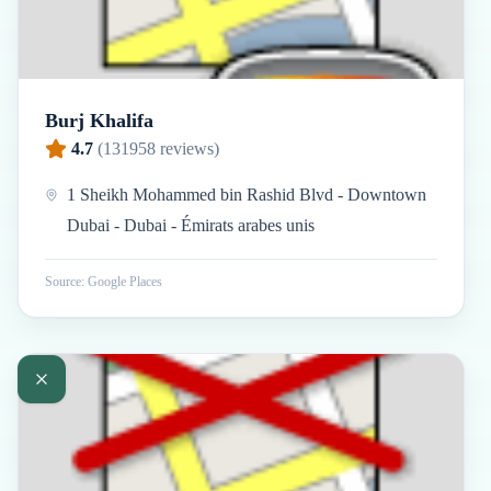
Burj Khalifa
4.7
(
131958
reviews)
1 Sheikh Mohammed bin Rashid Blvd - Downtown
Dubai - Dubai - Émirats arabes unis
Source: Google Places