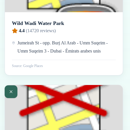
Wild Wadi Water Park
4.4
(
14720
reviews)
Jumeirah St - opp. Burj Al Arab - Umm Suqeim -
Umm Suqeim 3 - Dubai - Émirats arabes unis
Source: Google Places