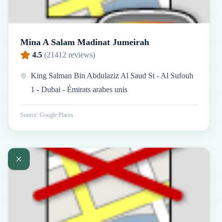
Mina A Salam Madinat Jumeirah
4.5
(
21412
reviews)
King Salman Bin Abdulaziz Al Saud St - Al Sufouh
1 - Dubai - Émirats arabes unis
Source: Google Places