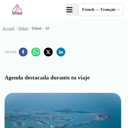
Skip to main content
French — Français
Accueil
›
Dubaï
›
Dubaï - 10
SHARE
Agenda destacada durante tu viaje