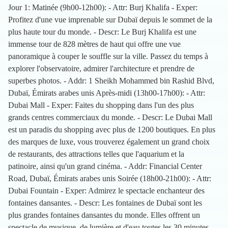
Jour 1: Matinée (9h00-12h00): - Attr: Burj Khalifa - Exper:
Profitez d'une vue imprenable sur Dubaï depuis le sommet de la
plus haute tour du monde. - Descr: Le Burj Khalifa est une
immense tour de 828 mètres de haut qui offre une vue
panoramique à couper le souffle sur la ville. Passez du temps à
explorer l'observatoire, admirer l'architecture et prendre de
superbes photos. - Addr: 1 Sheikh Mohammed bin Rashid Blvd,
Dubaï, Émirats arabes unis Après-midi (13h00-17h00): - Attr:
Dubai Mall - Exper: Faites du shopping dans l'un des plus
grands centres commerciaux du monde. - Descr: Le Dubai Mall
est un paradis du shopping avec plus de 1200 boutiques. En plus
des marques de luxe, vous trouverez également un grand choix
de restaurants, des attractions telles que l'aquarium et la
patinoire, ainsi qu'un grand cinéma. - Addr: Financial Center
Road, Dubaï, Émirats arabes unis Soirée (18h00-21h00): - Attr:
Dubai Fountain - Exper: Admirez le spectacle enchanteur des
fontaines dansantes. - Descr: Les fontaines de Dubaï sont les
plus grandes fontaines dansantes du monde. Elles offrent un
spectacle de musique, de lumière et d'eau toutes les 30 minutes.