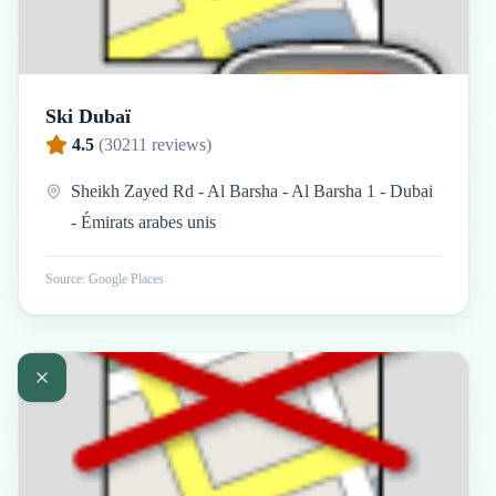
Ski Dubaï
4.5
(
30211
reviews)
Sheikh Zayed Rd - Al Barsha - Al Barsha 1 - Dubai
- Émirats arabes unis
Source: Google Places