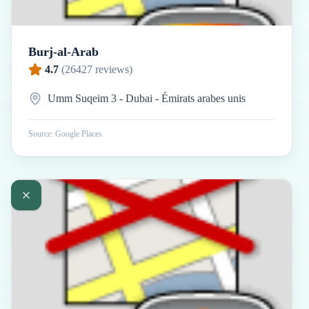
Burj-al-Arab
4.7
(
26427
reviews)
Umm Suqeim 3 - Dubai - Émirats arabes unis
Source: Google Places