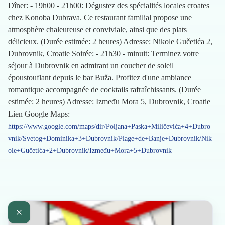
Dîner: - 19h00 - 21h00: Dégustez des spécialités locales croates
chez Konoba Dubrava. Ce restaurant familial propose une
atmosphère chaleureuse et conviviale, ainsi que des plats
délicieux. (Durée estimée: 2 heures) Adresse: Nikole Gučetića 2,
Dubrovnik, Croatie Soirée: - 21h30 - minuit: Terminez votre
séjour à Dubrovnik en admirant un coucher de soleil
époustouflant depuis le bar Buža. Profitez d'une ambiance
romantique accompagnée de cocktails rafraîchissants. (Durée
estimée: 2 heures) Adresse: Između Mora 5, Dubrovnik, Croatie
Lien Google Maps:
https://www.google.com/maps/dir/Poljana+Paska+Miličevića+4+Dubro
vnik/Svetog+Dominika+3+Dubrovnik/Plage+de+Banje+Dubrovnik/Nik
ole+Gučetića+2+Dubrovnik/Između+Mora+5+Dubrovnik