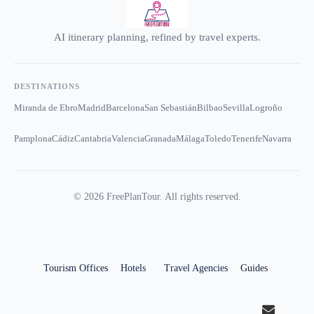
AI itinerary planning, refined by travel experts.
DESTINATIONS
Miranda de Ebro
Madrid
Barcelona
San Sebastián
Bilbao
Sevilla
Logroño
Pamplona
Cádiz
Cantabria
Valencia
Granada
Málaga
Toledo
Tenerife
Navarra
©
2026
FreePlanTour. All rights reserved.
Tourism Offices
Hotels
Travel Agencies
Guides