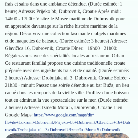
frais et sains dans une ambiance détendue. (Durée estimée: 1
heure) Adresse: Prijeko bb, Dubrovnik, Croatie Après-midi: -
14h00 - 17h00: Visitez le Musée maritime de Dubrovnik pour
en apprendre davantage sur la riche histoire maritime de la
région. Découvrez une collection fascinante d'objets maritimes
et de maquettes de bateaux. (Durée estimée: 3 heures) Adresse:
Glavičica 16, Dubrovnik, Croatie Dîner: - 19h00 - 21h00:
Régalez-vous avec des spécialités locales au restaurant Orhan.
Ce restaurant familial propose une cuisine traditionnelle croate,
préparée avec des ingrédients frais et de qualité. (Durée estimée:
2 heures) Adresse: Drobnjaka ul. 3, Dubrovnik, Croatie Soirée: -
21h30 - minuit: Passez une soirée détendue au bar Buža, un lieu
caché dans les remparts de la vieille ville. Profitez d'une boisson
tout en admirant la vue spectaculaire sur la mer. (Durée estimée:
2 heures) Adresse: Između Mora 5, Dubrovnik, Croatie Lien
Google Maps:
https://www.google.com/maps/dir/
Île+de+Lokrum+Dubrovnik/Prijeko+bb+Dubrovnik/Glavičica+16+Dub
rovnik/Drobnjaka+ul.+3+Dubrovnik/Između+Mora+5+Dubrovnik