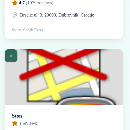
4.7
(
1079
reviews)
Brsalje ul. 3, 20000, Dubrovnik, Croatie
Source: Google Places
Ston
(
reviews)