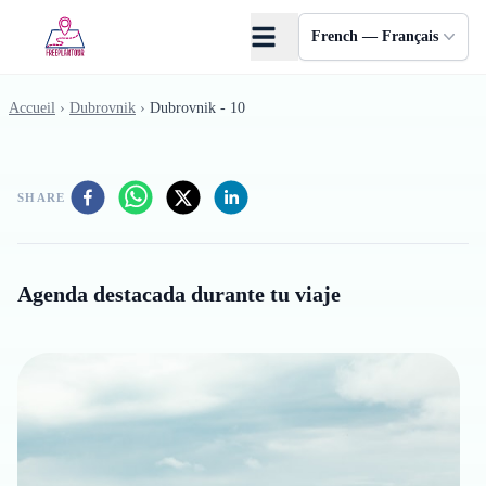
Skip to main content
French — Français
Accueil
›
Dubrovnik
›
Dubrovnik - 10
SHARE
Agenda destacada durante tu viaje