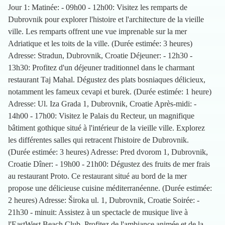
Jour 1: Matinée: - 09h00 - 12h00: Visitez les remparts de
Dubrovnik pour explorer l'histoire et l'architecture de la vieille
ville. Les remparts offrent une vue imprenable sur la mer
Adriatique et les toits de la ville. (Durée estimée: 3 heures)
Adresse: Stradun, Dubrovnik, Croatie Déjeuner: - 12h30 -
13h30: Profitez d'un déjeuner traditionnel dans le charmant
restaurant Taj Mahal. Dégustez des plats bosniaques délicieux,
notamment les fameux cevapi et burek. (Durée estimée: 1 heure)
Adresse: Ul. Iza Grada 1, Dubrovnik, Croatie Après-midi: -
14h00 - 17h00: Visitez le Palais du Recteur, un magnifique
bâtiment gothique situé à l'intérieur de la vieille ville. Explorez
les différentes salles qui retracent l'histoire de Dubrovnik.
(Durée estimée: 3 heures) Adresse: Pred dvorom 1, Dubrovnik,
Croatie Dîner: - 19h00 - 21h00: Dégustez des fruits de mer frais
au restaurant Proto. Ce restaurant situé au bord de la mer
propose une délicieuse cuisine méditerranéenne. (Durée estimée:
2 heures) Adresse: Široka ul. 1, Dubrovnik, Croatie Soirée: -
21h30 - minuit: Assistez à un spectacle de musique live à
l'EastWest Beach Club. Profitez de l'ambiance animée et de la