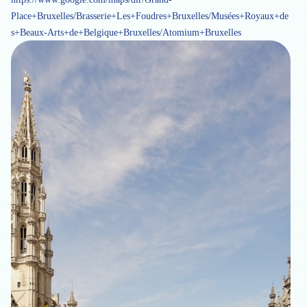
Place+Bruxelles/Brasserie+Les+Foudres+Bruxelles/Musées+Royaux+de
s+Beaux-Arts+de+Belgique+Bruxelles/Atomium+Bruxelles