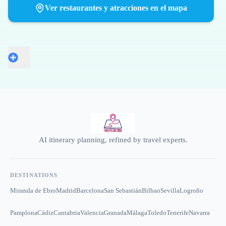
Ver restaurantes y atracciones en el mapa
AI itinerary planning, refined by travel experts.
DESTINATIONS
Miranda de Ebro
Madrid
Barcelona
San Sebastián
Bilbao
Sevilla
Logroño
Pamplona
Cádiz
Cantabria
Valencia
Granada
Málaga
Toledo
Tenerife
Navarra