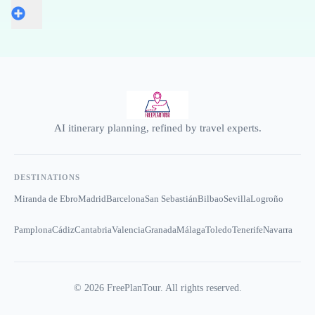
AI itinerary planning, refined by travel experts.
DESTINATIONS
Miranda de Ebro
Madrid
Barcelona
San Sebastián
Bilbao
Sevilla
Logroño
Pamplona
Cádiz
Cantabria
Valencia
Granada
Málaga
Toledo
Tenerife
Navarra
©
2026
FreePlanTour. All rights reserved.