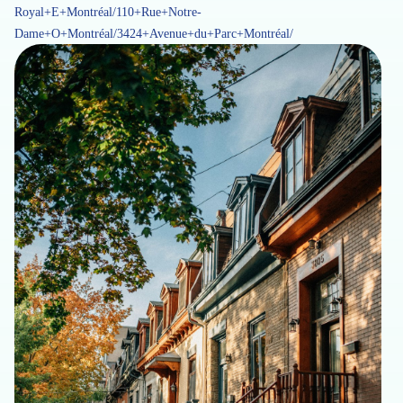
Royal+E+Montréal/110+Rue+Notre-
Dame+O+Montréal/3424+Avenue+du+Parc+Montréal/