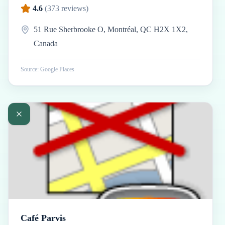
4.6
(
373
reviews)
51 Rue Sherbrooke O, Montréal, QC H2X 1X2,
Canada
Source: Google Places
Café Parvis