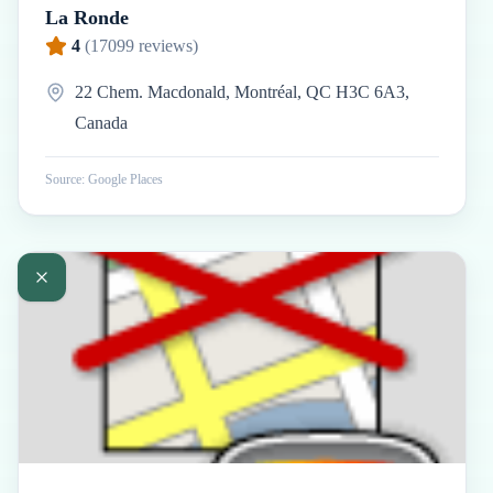
La Ronde
4
(
17099
reviews)
22 Chem. Macdonald, Montréal, QC H3C 6A3,
Canada
Source: Google Places