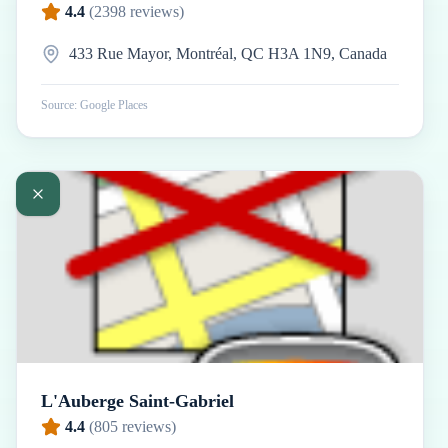
4.4
(
2398
reviews)
433 Rue Mayor, Montréal, QC H3A 1N9, Canada
Source: Google Places
L'Auberge Saint-Gabriel
4.4
(
805
reviews)