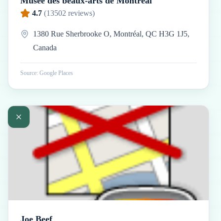
Musée des beaux-arts de Montréal
4.7
(
13502
reviews)
1380 Rue Sherbrooke O, Montréal, QC H3G 1J5,
Canada
Source: Google Places
Joe Beef