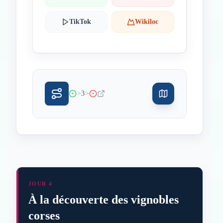
TikTok
Wikiloc
>
>
3
JOUR 4
À la découverte des vignobles
corses