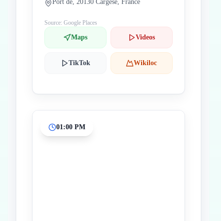
Port de, 20130 Cargèse, France
Source: Google Places
Maps
Videos
TikTok
Wikiloc
01:00 PM