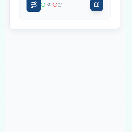
>
>
2
Inicio
Paradas intermedias
Final