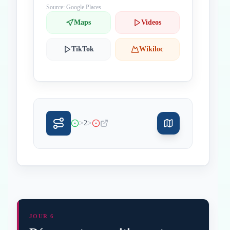
Source: Google Places
Maps
Videos
TikTok
Wikiloc
>
>
2
JOUR 6