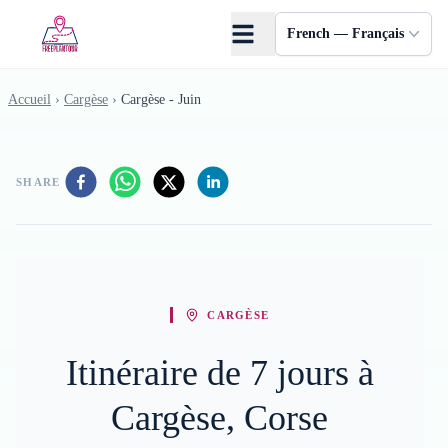
Skip to main content
French — Français
Accueil
›
Cargèse
›
Cargèse - Juin
SHARE
CARGÈSE
Itinéraire de 7 jours à
Cargèse, Corse