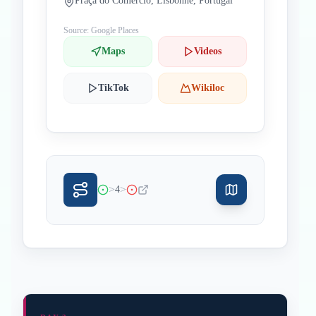
Praça do Comércio, Lisbonne, Portugal
Source: Google Places
Maps
Videos
TikTok
Wikiloc
>
>
4