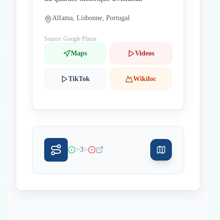
Alfama, Lisbonne, Portugal
Source: Google Places
Maps
Videos
TikTok
Wikiloc
>
>
3