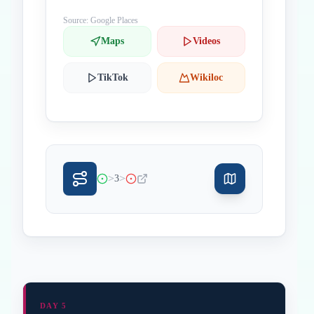
Source: Google Places
Maps
Videos
TikTok
Wikiloc
>
>
3
DAY 5