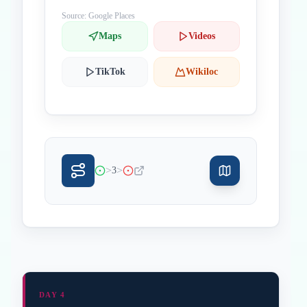
Source: Google Places
Maps
Videos
TikTok
Wikiloc
>
>
3
DAY 4