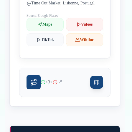
Time Out Market, Lisbonne, Portugal
Source: Google Places
Maps
Videos
TikTok
Wikiloc
>
>
3