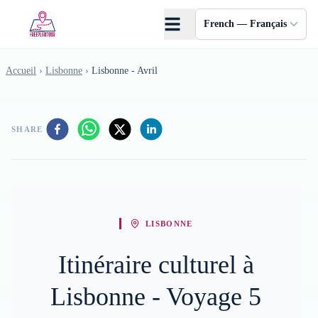
Skip to main content
French — Français
Accueil
›
Lisbonne
›
Lisbonne - Avril
SHARE
LISBONNE
Itinéraire culturel à
Lisbonne - Voyage 5