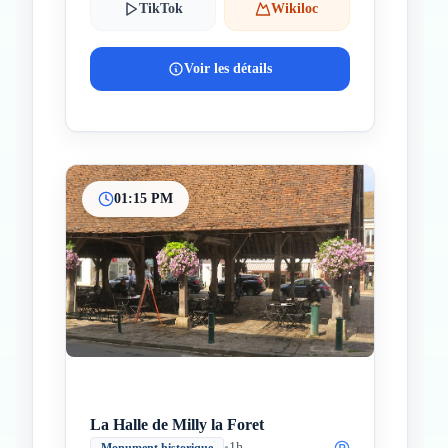
TikTok
Wikiloc
Voir les détails
01:15 PM
La Halle de Milly la Foret
•
1h