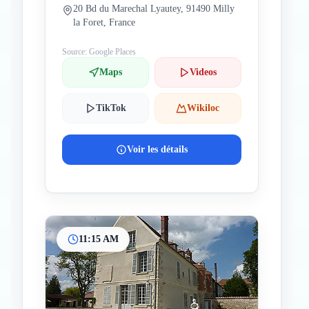
20 Bd du Marechal Lyautey, 91490 Milly
la Foret, France
Source: Google Places
Maps
Videos
TikTok
Wikiloc
Voir les détails
11:15 AM