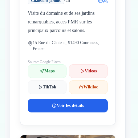
•
2h
Chateau et jardins
Visite du domaine et de ses jardins
remarquables, acces PMR sur les
principaux parcours et salons.
15 Rue du Chateau, 91490 Courances,
France
Source: Google Places
Maps
Videos
TikTok
Wikiloc
Voir les détails