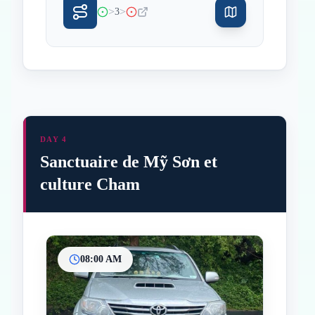
>
>
3
DAY 4
Sanctuaire de Mỹ Sơn et
culture Cham
08:00 AM
Inicio
Paradas intermedias
Final