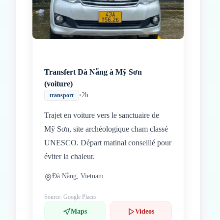
Transfert Đà Nẵng à Mỹ Sơn
(voiture)
•
2h
transport
Trajet en voiture vers le sanctuaire de
Mỹ Sơn, site archéologique cham classé
UNESCO. Départ matinal conseillé pour
éviter la chaleur.
Đà Nẵng, Vietnam
Source: Google Places
Maps
Videos