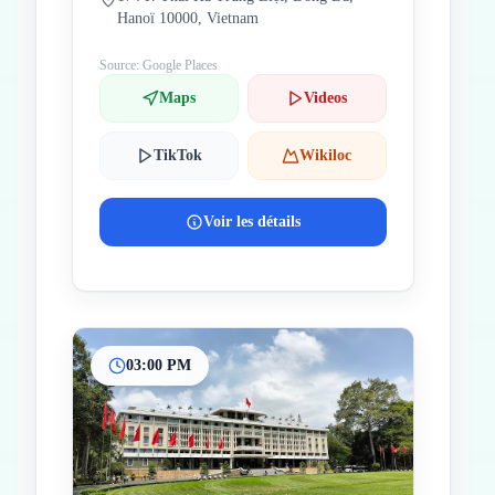
Hanoï 10000, Vietnam
Source: Google Places
Maps
Videos
TikTok
Wikiloc
Voir les détails
03:00 PM