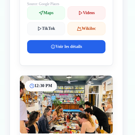
Source: Google Places
Maps
Videos
TikTok
Wikiloc
Voir les détails
12:30 PM