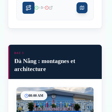
>
>
3
DAY 3
Đà Nẵng : montagnes et
architecture
08:00 AM
Inicio
Paradas intermedias
Final