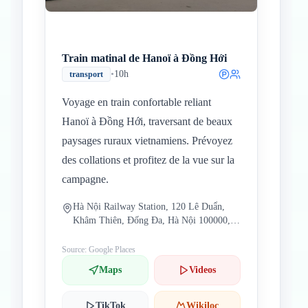
Train matinal de Hanoï à Đồng Hới
•
10h
transport
Voyage en train confortable reliant
Hanoï à Đồng Hới, traversant de beaux
paysages ruraux vietnamiens. Prévoyez
des collations et profitez de la vue sur la
campagne.
Hà Nội Railway Station, 120 Lê Duẩn,
Khâm Thiên, Đống Đa, Hà Nội 100000,
Vietnam
Source: Google Places
Maps
Videos
TikTok
Wikiloc