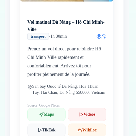
Vol matinal Đà Nẵng – Hô Chi Minh-
Ville
•
1h 30min
transport
Prenez un vol direct pour rejoindre Hô
Chi Minh-Ville rapidement et
confortablement. Arrivez tôt pour
profiter pleinement de la journée.
Sân bay Quốc tế Đà Nẵng, Hòa Thuận
Tây, Hải Châu, Đà Nẵng 550000, Vietnam
Source: Google Places
Maps
Videos
TikTok
Wikiloc