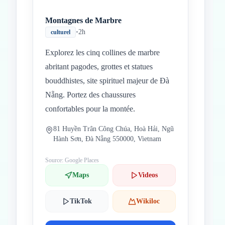
Montagnes de Marbre
•
2h
culturel
Explorez les cinq collines de marbre
abritant pagodes, grottes et statues
bouddhistes, site spirituel majeur de Đà
Nẵng. Portez des chaussures
confortables pour la montée.
81 Huyền Trân Công Chúa, Hoà Hải, Ngũ
Hành Sơn, Đà Nẵng 550000, Vietnam
Source: Google Places
Maps
Videos
TikTok
Wikiloc