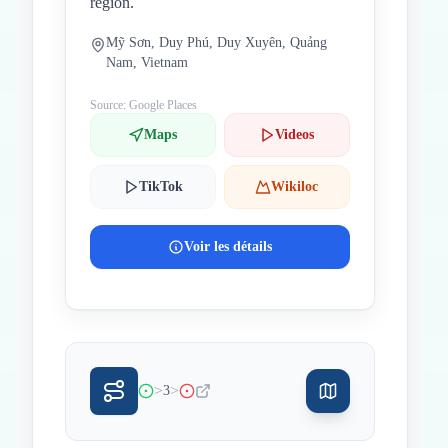
région.
Mỹ Sơn, Duy Phú, Duy Xuyên, Quảng
Nam, Vietnam
Source: Google Places
Maps
Videos
TikTok
Wikiloc
Voir les détails
>
>
3