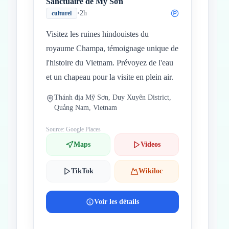
Sanctuaire de Mỹ Sơn
•
2h
culturel
Visitez les ruines hindouistes du
royaume Champa, témoignage unique de
l'histoire du Vietnam. Prévoyez de l'eau
et un chapeau pour la visite en plein air.
Thánh địa Mỹ Sơn, Duy Xuyên District,
Quảng Nam, Vietnam
Source: Google Places
Maps
Videos
TikTok
Wikiloc
Voir les détails