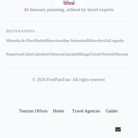
AI itinerary planning, refined by travel experts.
DESTINATIONS
Miranda de Ebro
Madrid
Barcelona
San Sebastián
Bilbao
Sevilla
Logroño
Pamplona
Cádiz
Cantabria
Valencia
Granada
Málaga
Toledo
Tenerife
Navarra
©
2026
FreePlanTour. All rights reserved.
Tourism Offices
Hotels
Travel Agencies
Guides