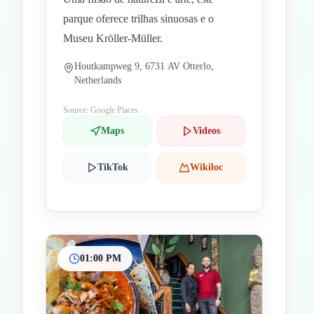
parque oferece trilhas sinuosas e o
Museu Kröller-Müller.
Houtkampweg 9, 6731 AV Otterlo,
Netherlands
Source: Google Places
Maps
Videos
TikTok
Wikiloc
01:00 PM