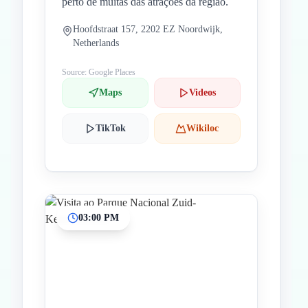
perto de muitas das atrações da região.
Hoofdstraat 157, 2202 EZ Noordwijk,
Netherlands
Source: Google Places
Maps
Videos
TikTok
Wikiloc
03:00 PM