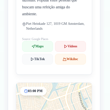
sazonais. Popular entre pessoas que
buscam uma refeição amiga do
ambiente.
Piet Heinkade 127, 1019 GM Amsterdam,
Netherlands
Source: Google Places
Maps
Videos
TikTok
Wikiloc
03:00 PM