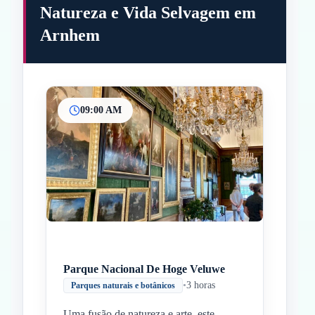
Natureza e Vida Selvagem em
Arnhem
09:00 AM
Inicio
Paradas intermedias
Final
Parque Nacional De Hoge Veluwe
•
3 horas
Parques naturais e botânicos
Uma fusão de natureza e arte, este