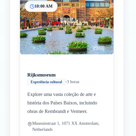
10:00 AM
Inicio
Paradas intermedias
Final
Rijksmuseum
•
3 horas
Experiência cultural
Explore uma vasta coleção de arte e
história dos Países Baixos, incluindo
obras de Rembrandt e Vermeer.
Museumstraat 1, 1071 XX Amsterdam,
Netherlands