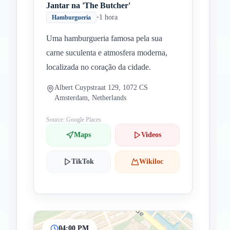
Jantar na 'The Butcher'
•
1 hora
Hamburgueria
Uma hamburgueria famosa pela sua
carne suculenta e atmosfera moderna,
localizada no coração da cidade.
Albert Cuypstraat 129, 1072 CS
Amsterdam, Netherlands
Source: Google Places
Maps
Videos
TikTok
Wikiloc
04:00 PM