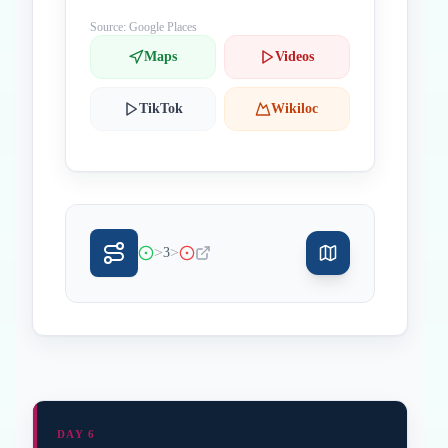
Source: Google Places
Maps
Videos
TikTok
Wikiloc
>
>
3
DAY 6