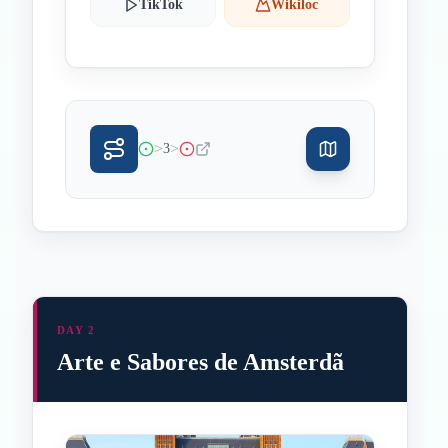
TikTok
Wikiloc
>
>
3
DAY 2
Arte e Sabores de Amsterdã