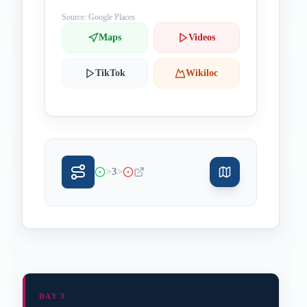
Source: Google Places
Maps
Videos
TikTok
Wikiloc
>
>
3
DAY 3