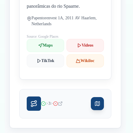
panorâmicas do rio Spaarne.
Papentorenvest 1A, 2011 AV Haarlem,
Netherlands
Source: Google Places
Maps
Videos
TikTok
Wikiloc
>
>
3