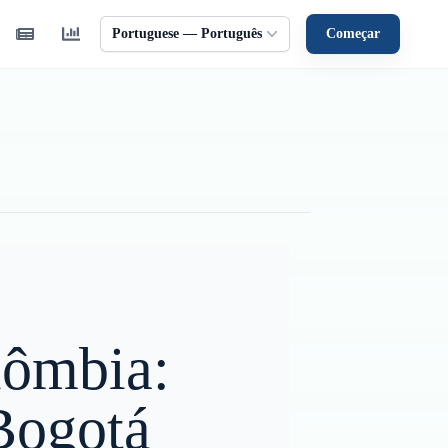
Portuguese — Português
Começar
lômbia:
Bogotá