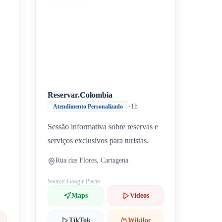
Inicio
Paradas intermedias
Final
Reservar.Colombia
•
1h
Atendimento Personalizado
Sessão informativa sobre reservas e
serviços exclusivos para turistas.
Rua das Flores, Cartagena
Source: Google Places
Maps
Videos
TikTok
Wikiloc