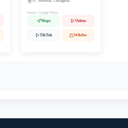
11ª Avenida, Cartagena
Source: Google Places
Maps
Videos
TikTok
Wikiloc