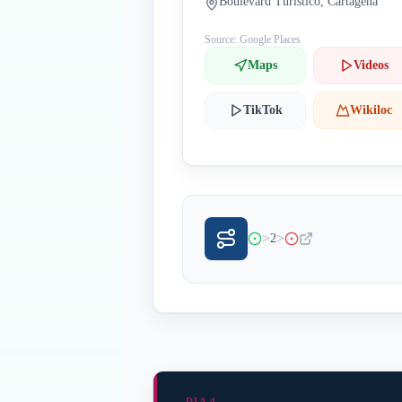
Boulevard Turístico, Cartagena
Source: Google Places
Maps
Videos
TikTok
Wikiloc
>
>
2
DIA 4