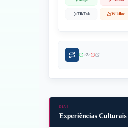
TikTok
Wikiloc
>
>
2
DIA 3
Experiências Culturai