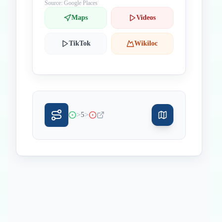
Source: Google Places
Maps
Videos
TikTok
Wikiloc
>
>
5