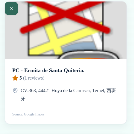
PC - Ermita de Santa Quiteria.
5
(
1
reviews)
CV-363, 44421 Hoya de la Carrasca, Teruel, 西班
牙
Source: Google Places