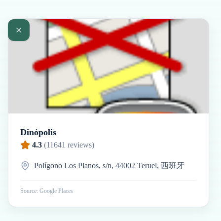
Dinópolis
4.3
(
11641
reviews)
Polígono Los Planos, s/n, 44002 Teruel, 西班牙
Source: Google Places