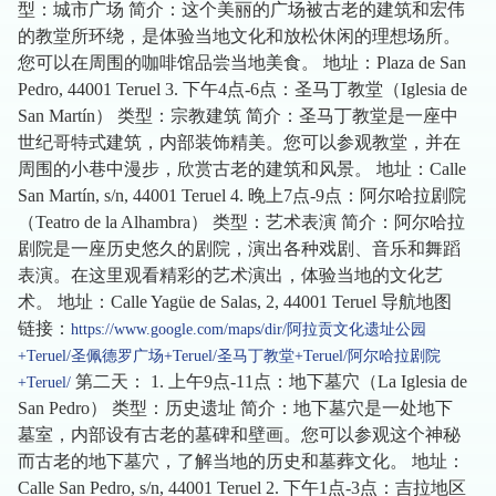
型：城市广场 简介：这个美丽的广场被古老的建筑和宏伟
的教堂所环绕，是体验当地文化和放松休闲的理想场所。
您可以在周围的咖啡馆品尝当地美食。 地址：Plaza de San
Pedro, 44001 Teruel 3. 下午4点-6点：圣马丁教堂（Iglesia de
San Martín） 类型：宗教建筑 简介：圣马丁教堂是一座中
世纪哥特式建筑，内部装饰精美。您可以参观教堂，并在
周围的小巷中漫步，欣赏古老的建筑和风景。 地址：Calle
San Martín, s/n, 44001 Teruel 4. 晚上7点-9点：阿尔哈拉剧院
（Teatro de la Alhambra） 类型：艺术表演 简介：阿尔哈拉
剧院是一座历史悠久的剧院，演出各种戏剧、音乐和舞蹈
表演。在这里观看精彩的艺术演出，体验当地的文化艺
术。 地址：Calle Yagüe de Salas, 2, 44001 Teruel 导航地图
链接：
https://www.google.com/maps/dir/阿拉贡文化遗址公园
+Teruel/圣佩德罗广场+Teruel/圣马丁教堂+Teruel/阿尔哈拉剧院
第二天： 1. 上午9点-11点：地下墓穴（La Iglesia de
+Teruel/
San Pedro） 类型：历史遗址 简介：地下墓穴是一处地下
墓室，内部设有古老的墓碑和壁画。您可以参观这个神秘
而古老的地下墓穴，了解当地的历史和墓葬文化。 地址：
Calle San Pedro, s/n, 44001 Teruel 2. 下午1点-3点：吉拉地区