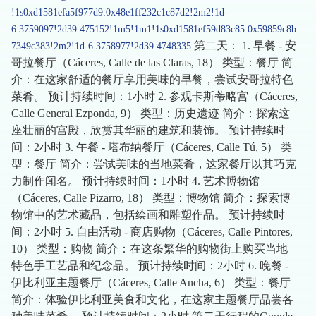
!1s0xd1581efa5f977d9:0x48e1ff232c1c87d2!2m2!1d-
6.3759097!2d39.475152!1m5!1m1!1s0xd1581ef59d83c85:0x59859c8b
第二天： 1. 早餐 - 安
7349c383!2m2!1d-6.3758977!2d39.4748335
哥拉餐厅（Cáceres, Calle de las Claras, 18） 类型：餐厅 简
介：在这家舒适的餐厅享用美味的早餐，尝试安哥拉特色
菜肴。 预计持续时间：1小时 2. 参观卡斯蒂略宫（Cáceres,
Calle General Ezponda, 9） 类型：历史遗迹 简介：探索这
座壮丽的宫殿，欣赏其华丽的建筑和装饰。 预计持续时
间：2小时 3. 午餐 - 塔布纳餐厅（Cáceres, Calle Tú, 5） 类
型：餐厅 简介：尝试美味的当地菜肴，这家餐厅以其巧克
力制作闻名。 预计持续时间：1小时 4. 艺术博物馆
（Cáceres, Calle Pizarro, 18） 类型：博物馆 简介：探索博
物馆中的艺术藏品，包括绘画和雕塑作品。 预计持续时
间：2小时 5. 自由活动 - 商店购物（Cáceres, Calle Pintores,
10） 类型：购物 简介：在这条繁华的购物街上购买当地
特色手工艺品和纪念品。 预计持续时间：2小时 6. 晚餐 -
伊比利亚主题餐厅（Cáceres, Calle Ancha, 6） 类型：餐厅
简介：体验伊比利亚美食和文化，在这家主题餐厅品尝各