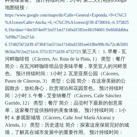
种美味菜肴。 预计持续时间：2小时 第二天行程的Google
地图链接：
https://www.google.com/maps/dir/Calle+General+Ezponda,+9+C%C3
%A1ceres/Calle+Ancha,+6,+C%C3%A1ceres/@39.4730016,-6.375825
6,16z/data=!4m10!4m9!1m5!1m1!1s0xd1581ec66194601:0x6fdfddbba
7ef98a7!2m2!1d-
6.3748256!2d39.47304!1m5!1m1!1s0xd1581ee618be99b:0x72c4b5f01
第三天： 1. 早餐 - 瓦
9b56a76!2m2!1d-6.3751357!2d39.4732723
河畔咖啡馆（Cáceres, Av. Ruta de la Plata, 1） 类型：餐厅
简介：在瓦河畔咖啡馆品尝美味早餐，享受宜人的河畔景
色。 预计持续时间：1小时 2. 瓦里亚斯公园（Cáceres,
Paseo de Cánovas, 3） 类型：公园 简介：在这座美丽的公
园散步，放松身心，欣赏湖泊和花园景色。 预计持续时
间：2小时 3. 午餐 - 艾奎纳餐厅（Cáceres, Calle Sánchez
Garrido, 12） 类型：餐厅 简介：品尝时下最新的创意菜
单，这家餐厅提供独特的美食体验。 预计持续时间：1小
时 4. 参观新城墙（Cáceres, Calle José María Alcaraz y
Alenda, 1） 类型：历史遗址 简介：探索这座保留完好的城
墙，了解其在城市发展中的重要作用。 预计持续时间：