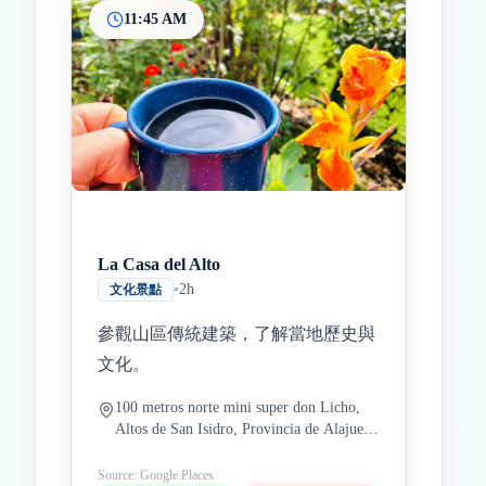
11:45 AM
La Casa del Alto
•
2h
文化景點
參觀山區傳統建築，了解當地歷史與
文化。
100 metros norte mini super don Licho,
Altos de San Isidro, Provincia de Alajuela,
Alajuela, Altos de Naranjo, 20504哥斯達
黎加
Source: Google Places