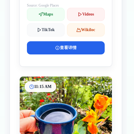
Source: Google Places
Maps
Videos
TikTok
Wikiloc
查看详情
11:15 AM