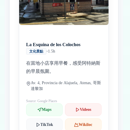
Inicio
Paradas intermedias
Final
La Esquina de los Colochos
•
1.5h
文化景點
在當地小店享用早餐，感受阿特納斯
的早晨氛圍。
Av. 4, Provincia de Alajuela, Atenas, 哥斯
達黎加
Source: Google Places
Maps
Videos
TikTok
Wikiloc