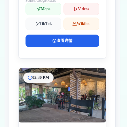
Source: Google Places
Maps
Videos
TikTok
Wikiloc
查看详情
05:30 PM