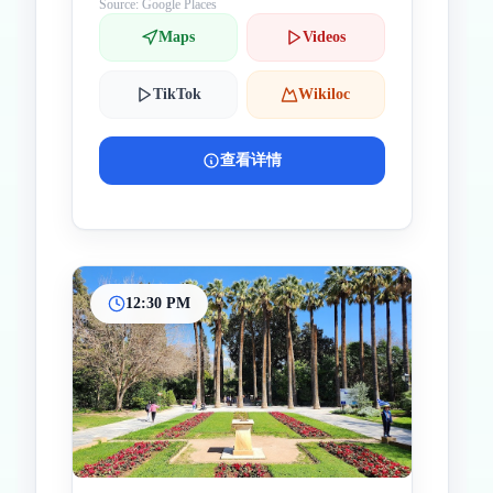
Source: Google Places
Maps
Videos
TikTok
Wikiloc
查看详情
12:30 PM