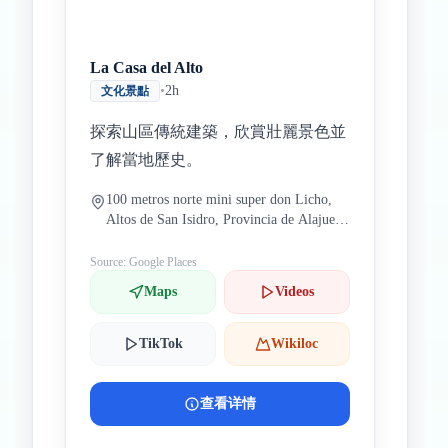
La Casa del Alto
•
2h
文化景點
探索山區傳統建築，欣賞壯麗景色並
了解當地歷史。
100 metros norte mini super don Licho,
Altos de San Isidro, Provincia de Alajuela,
Alajuela, Altos de Naranjo, 20504哥斯達
黎加
Source: Google Places
Maps
Videos
TikTok
Wikiloc
查看详情