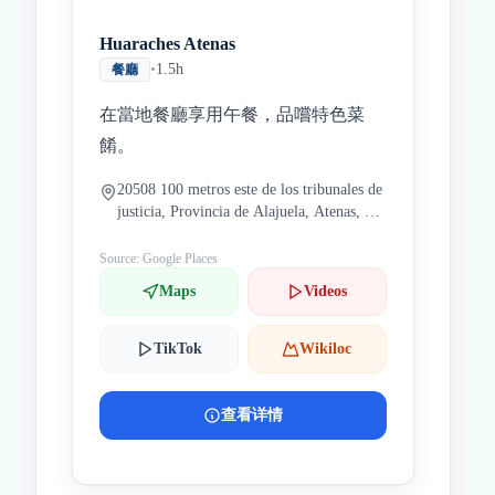
Huaraches Atenas
•
1.5h
餐廳
在當地餐廳享用午餐，品嚐特色菜
餚。
20508 100 metros este de los tribunales de
justicia, Provincia de Alajuela, Atenas, 哥
斯達黎加
Source: Google Places
Maps
Videos
TikTok
Wikiloc
查看详情