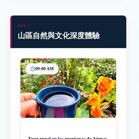
DAY 3
山區自然與文化深度體驗
09:00 AM
Inicio
Paradas intermedias
Final
Tour rural en las montanas de Atenas