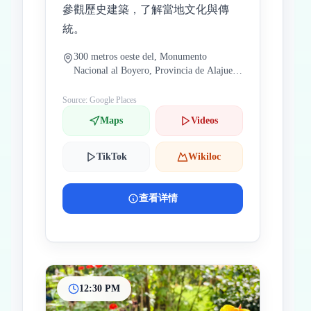
參觀歷史建築，了解當地文化與傳
統。
300 metros oeste del, Monumento
Nacional al Boyero, Provincia de Alajuela,
Atenas, Los Angeles, 哥斯達黎加
Source: Google Places
Maps
Videos
TikTok
Wikiloc
查看详情
12:30 PM