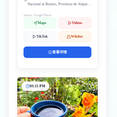
Nacional al Boyero, Provincia de Alajuela,
Atenas, Los Angeles, 哥斯達黎加
Source: Google Places
Maps
Videos
TikTok
Wikiloc
查看详情
03:15 PM