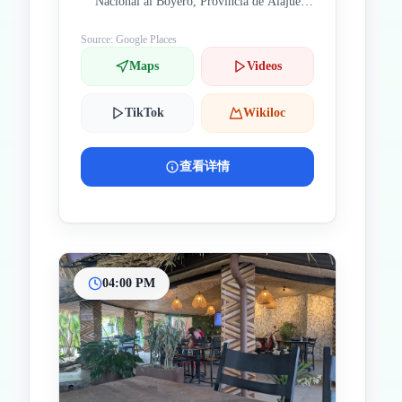
Nacional al Boyero, Provincia de Alajuela,
Atenas, Los Angeles, 哥斯達黎加
Source: Google Places
Maps
Videos
TikTok
Wikiloc
查看详情
04:00 PM