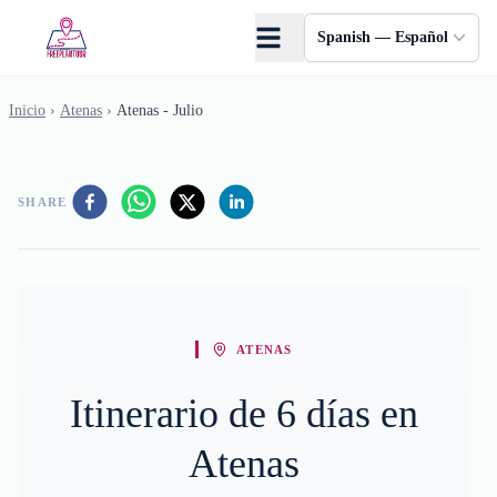
Saltar al contenido principal
Spanish — Español
Inicio
›
Atenas
›
Atenas - Julio
SHARE
ATENAS
Itinerario de 6 días en
Atenas