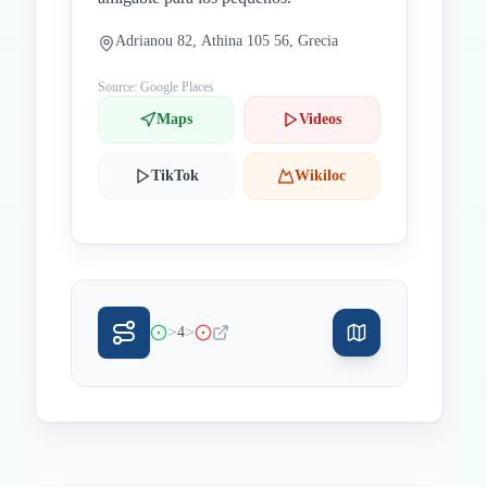
Adrianou 82, Athina 105 56, Grecia
Source: Google Places
Maps
Videos
TikTok
Wikiloc
>
>
4