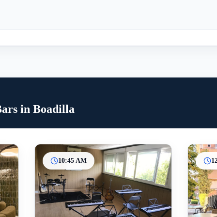
ars in Boadilla
10:45 AM
1
Inicio
Paradas intermedias
Final