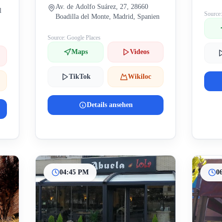
Av. de Adolfo Suárez, 27, 28660
l
Source
Boadilla del Monte, Madrid, Spanien
Source: Google Places
Maps
Videos
TikTok
Wikiloc
Details ansehen
04:45 PM
0