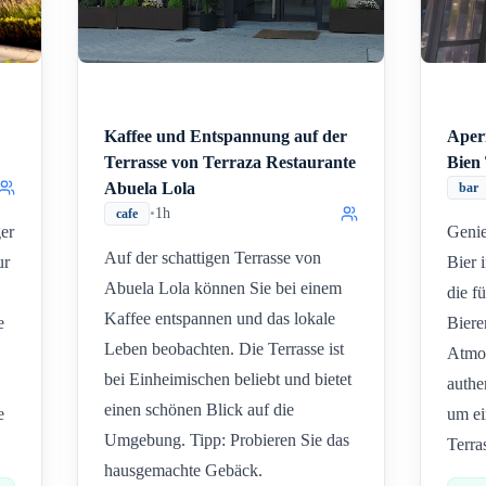
Kaffee und Entspannung auf der
Aperi
Terrasse von Terraza Restaurante
Bien
Abuela Lola
bar
•
1h
cafe
ger
Genie
Auf der schattigen Terrasse von
ur
Bier 
Abuela Lola können Sie bei einem
die f
Kaffee entspannen und das lokale
e
Biere
Leben beobachten. Die Terrasse ist
Atmos
bei Einheimischen beliebt und bietet
authe
einen schönen Blick auf die
e
um ei
Umgebung. Tipp: Probieren Sie das
Terra
hausgemachte Gebäck.