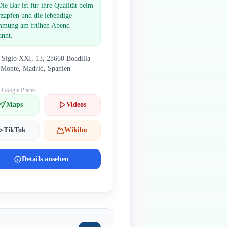
Die Bar ist für ihre Qualität beim
rzapfen und die lebendige
mmung am frühen Abend
annt.
 Siglo XXI, 13, 28660 Boadilla
 Monte, Madrid, Spanien
: Google Places
Maps
Videos
TikTok
Wikiloc
Details ansehen