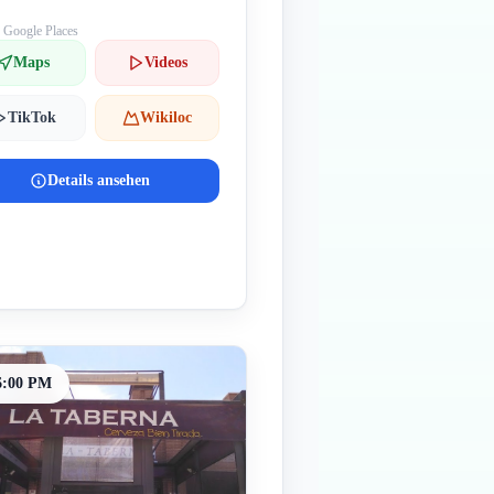
: Google Places
Maps
Videos
TikTok
Wikiloc
Details ansehen
6:00 PM