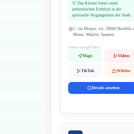
💡
Das Kloster bietet einen
authentischen Einblick in die
spirituelle Vergangenheit der Stadt.
C. las Monjas, s/n, 28660 Boadilla 
Monte, Madrid, Spanien
Source: Google Places
Maps
Videos
TikTok
Wikiloc
Details ansehen