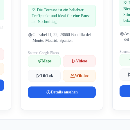
💡
Bie
💡
Die Terrasse ist ein beliebter
Sti
Treffpunkt und ideal für eine Pause
bek
am Nachmittag.
del
Av.
C. Isabel II, 22, 28660 Boadilla del
del
Monte, Madrid, Spanien
Source
Source: Google Places
Maps
Videos
TikTok
Wikiloc
Details ansehen