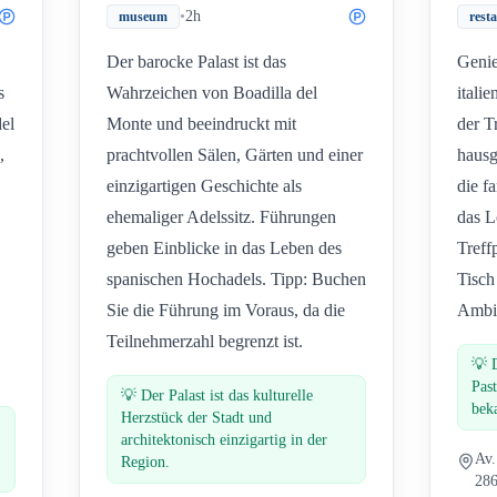
•
2h
museum
rest
Der barocke Palast ist das
Genie
s
Wahrzeichen von Boadilla del
itali
del
Monte und beeindruckt mit
der T
,
prachtvollen Sälen, Gärten und einer
hausg
einzigartigen Geschichte als
die f
ehemaliger Adelssitz. Führungen
das L
geben Einblicke in das Leben des
Treff
spanischen Hochadels. Tipp: Buchen
Tisch
Sie die Führung im Voraus, da die
Ambi
Teilnehmerzahl begrenzt ist.
💡
Pas
💡
Der Palast ist das kulturelle
bek
Herzstück der Stadt und
architektonisch einzigartig in der
Av.
Region.
286