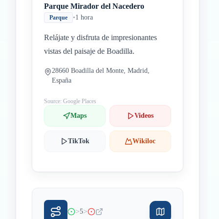
Parque Mirador del Nacedero
•
1 hora
Parque
Relájate y disfruta de impresionantes
vistas del paisaje de Boadilla.
28660 Boadilla del Monte, Madrid,
España
Source: Google Places
Maps
Videos
TikTok
Wikiloc
>
>
5