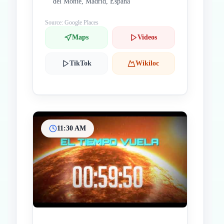
del Monte, Madrid, España
Source: Google Places
Maps
Videos
TikTok
Wikiloc
11:30 AM