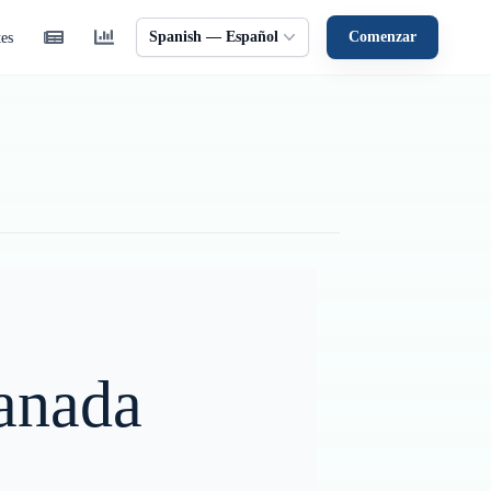
Spanish — Español
Comenzar
tes
ranada