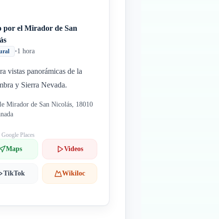
o por el Mirador de San
ás
•
1 hora
ural
a vistas panorámicas de la
bra y Sierra Nevada.
le Mirador de San Nicolás, 18010
anada
: Google Places
Maps
Videos
TikTok
Wikiloc