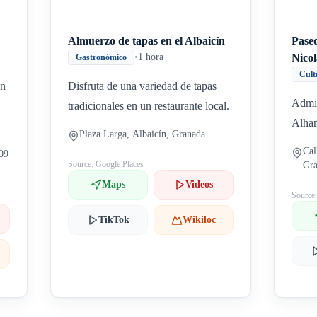
Almuerzo de tapas en el Albaicín
Pase
•
1 hora
Nicol
Gastronómico
Cult
un
Disfruta de una variedad de tapas
Admir
tradicionales en un restaurante local.
Alham
Plaza Larga, Albaicín, Granada
Cal
009
Source: Google Places
Gr
Maps
Videos
Source
TikTok
Wikiloc