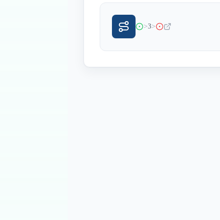
>
>
3