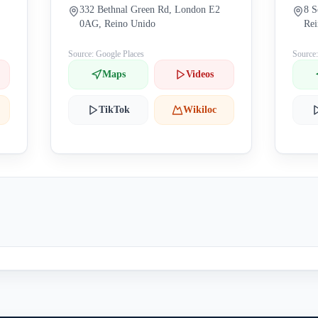
332 Bethnal Green Rd, London E2
8 S
0AG, Reino Unido
Re
Source: Google Places
Source
Maps
Videos
TikTok
Wikiloc