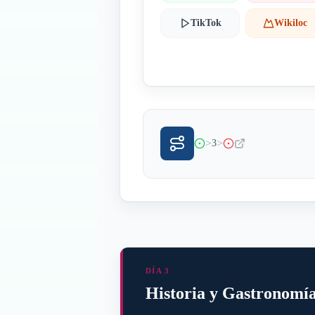
TikTok
Wikiloc
>
>
3
DÍA 3
Historia y Gastronomí