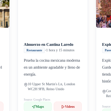
Inicio
Paradas intermedias
Final
Almuerzo en Cantina Laredo
Expl
•
1 hora y 15 minutos
Restaurante
Pase
Prueba la cocina mexicana moderna
Explo
el
en un ambiente agradable y lleno de
Garde
energía.
tiend
histór
10 Upper St Martin's Ln, London
WC2H 9FB, Reino Unido
Co
Re
Source: Google Places
Maps
Videos
Source