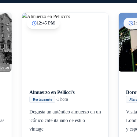
12:45 PM
2
Inicio
Paradas intermedias
Final
Almuerzo en Pellicci's
Boro
•
1 hora
Restaurante
Mer
Degusta un auténtico almuerzo en un
Visit
yas
icónico café italiano de estilo
Londr
vintage.
y esp