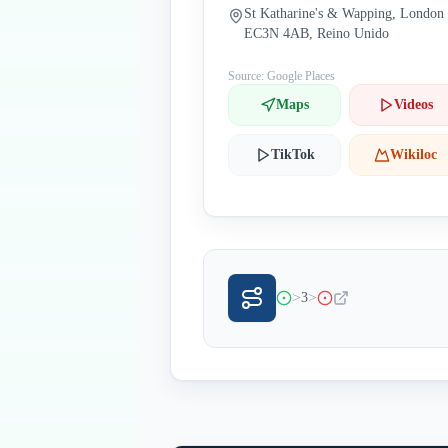
St Katharine's & Wapping, London
EC3N 4AB, Reino Unido
Source: Google Places
Maps
Videos
TikTok
Wikiloc
>
>
3