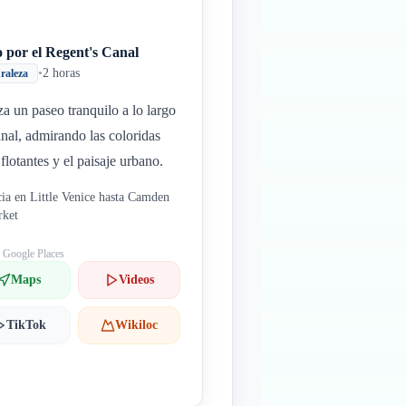
 por el Regent's Canal
•
2 horas
raleza
za un paseo tranquilo a lo largo
anal, admirando las coloridas
 flotantes y el paisaje urbano.
cia en Little Venice hasta Camden
rket
: Google Places
Maps
Videos
TikTok
Wikiloc