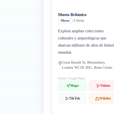
Museo Británico
•
2 horas
Museo
Explora amplias colecciones
culturales y arqueológicas que
abarcan millones de años de histor
mundial.
Great Russell St, Bloomsbury,
London WC1B 3DG, Reino Unido
Source: Google Places
Maps
Videos
TikTok
Wikiloc