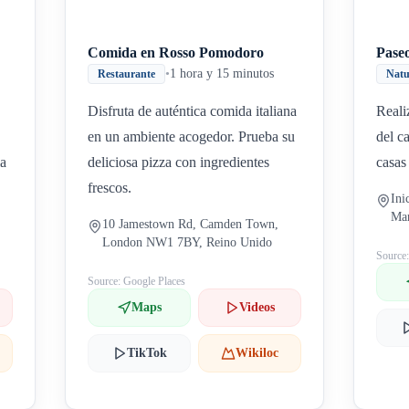
Comida en Rosso Pomodoro
Paseo
•
1 hora y 15 minutos
Restaurante
Natu
Disfruta de auténtica comida italiana
Reali
en un ambiente acogedor. Prueba su
del c
ia
deliciosa pizza con ingredientes
casas
frescos.
Ini
Ma
10 Jamestown Rd, Camden Town,
London NW1 7BY, Reino Unido
Source
Source: Google Places
Maps
Videos
TikTok
Wikiloc