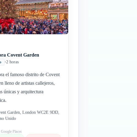
ora Covent Garden
•
2 horas
o
ra el famoso distrito de Covent
n lleno de artistas callejeros,
as únicas y arquitectura
ica.
vent Garden, London WC2E 9DD,
ino Unido
: Google Places