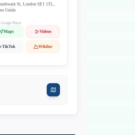
outhwark St, London SE1 1TL,
ino Unido
: Google Places
Maps
Videos
TikTok
Wikiloc