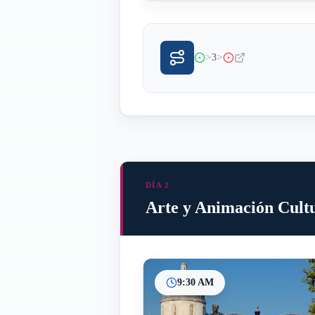
>
>
3
DÍA 2
Arte y Animación Cult
9:30 AM