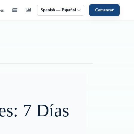
Spanish — Español
Comenzar
tes
es: 7 Días