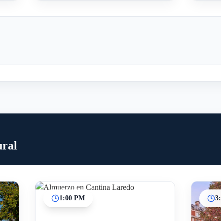
ural
1:00 PM
3