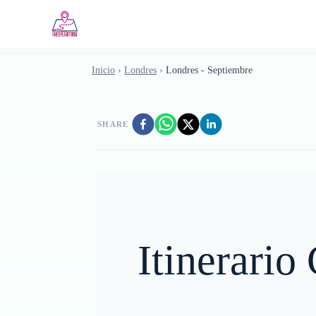
Saltar al contenido principal
Inicio
›
Londres
›
Londres - Septiembre
SHARE
Itinerario