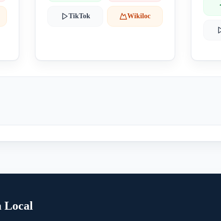
TikTok
Wikiloc
a Local