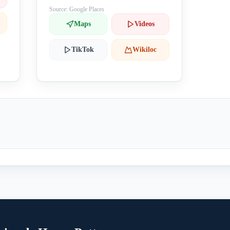
Source: Google Places
Maps
Videos
TikTok
Wikiloc