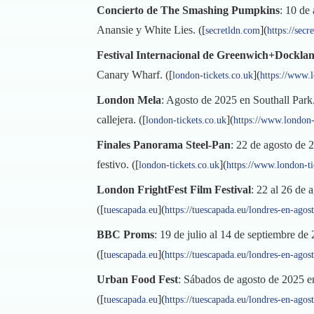
Concierto de The Smashing Pumpkins
: 10 de
Anansie y White Lies. ([
](
secretldn.com
https://sec
Festival Internacional de Greenwich+Dockla
Canary Wharf. ([
](
london-tickets.co.uk
https://www.l
London Mela
: Agosto de 2025 en Southall Park.
callejera. ([
](
london-tickets.co.uk
https://www.london-
Finales Panorama Steel-Pan
: 22 de agosto de
festivo. ([
](
london-tickets.co.uk
https://www.london-ti
London FrightFest Film Festival
: 22 al 26 de 
([
](
tuescapada.eu
https://tuescapada.eu/londres-en-ago
BBC Proms
: 19 de julio al 14 de septiembre de
([
](
tuescapada.eu
https://tuescapada.eu/londres-en-ago
Urban Food Fest
: Sábados de agosto de 2025 en
([
](
tuescapada.eu
https://tuescapada.eu/londres-en-ago