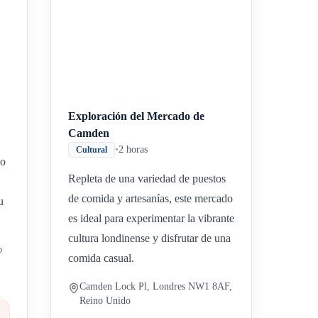
Inicio
Paradas intermedias
Final
Exploración del Mercado de
Camden
•
2 horas
Cultural
do
Repleta de una variedad de puestos
de comida y artesanías, este mercado
u
es ideal para experimentar la vibrante
cultura londinense y disfrutar de una
o
comida casual.
Camden Lock Pl, Londres NW1 8AF,
Reino Unido