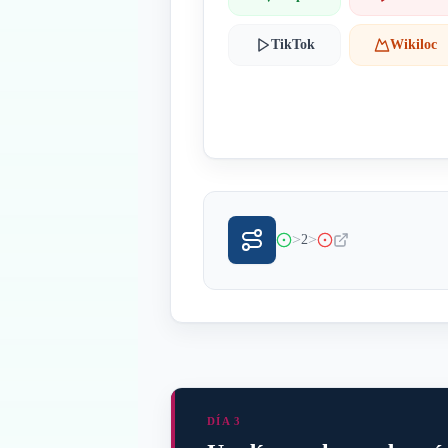
TikTok
Wikiloc
>
>
2
DÍA 3