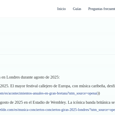
Inicio
Guías
Preguntas frecuen
án en Londres durante agosto de 2025:
 2025. El mayor festival callejero de Europa, con música caribeña, desfi
))
.com/es/acontecimientos-anuales-en-gran-bretana?utm_source=openai
e agosto de 2025 en el Estadio de Wembley. La icónica banda británica s
retldn.com/es/musica-conciertos-conciertos-giras-2025-londres/?utm_source=ope