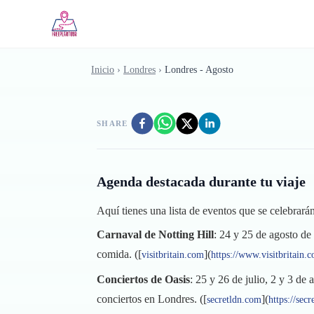
Saltar al contenido principal
Inicio
›
Londres
›
Londres - Agosto
SHARE
Agenda destacada durante tu viaje
Aquí tienes una lista de eventos que se celebrar
Carnaval de Notting Hill
: 24 y 25 de agosto de
comida. ([
](
visitbritain.com
https://www.visitbritain
Conciertos de Oasis
: 25 y 26 de julio, 2 y 3 d
conciertos en Londres. ([
](
secretldn.com
https://sec