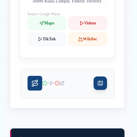
56000 Kuala Lumpur, Federal Territory of
Kuala Lumpur, Malaysia
Source: Google Places
Maps
Videos
TikTok
Wikiloc
>
>
2