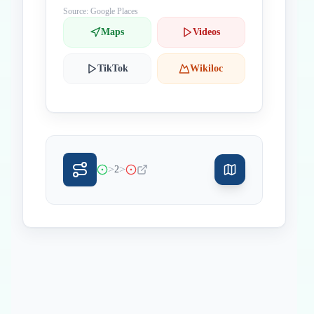
Source: Google Places
Maps
Videos
TikTok
Wikiloc
>
>
2