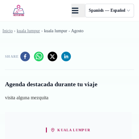
Saltar al contenido principal
Spanish — Español
Inicio
›
kuala lumpur
›
kuala lumpur - Agosto
SHARE
Agenda destacada durante tu viaje
visita alguna mezquita
KUALA LUMPUR