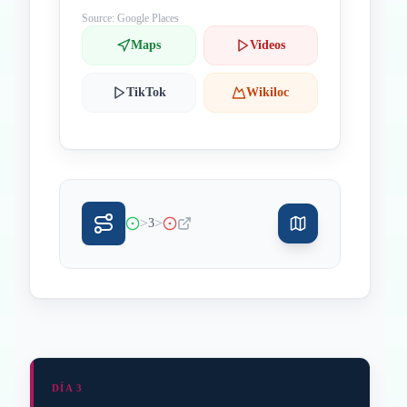
Source: Google Places
Maps
Videos
TikTok
Wikiloc
>
>
3
DÍA 3