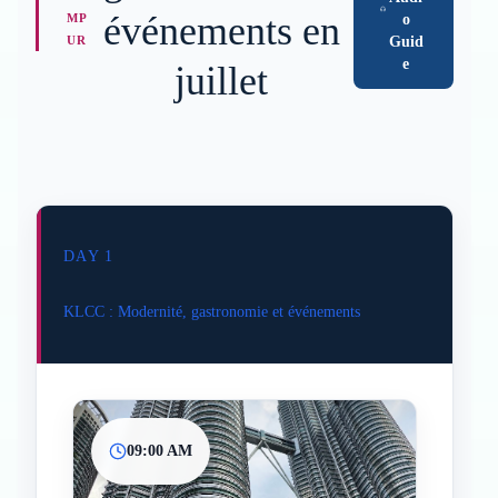
événements en
MP
o
UR
Guid
e
juillet
DAY 1
KLCC : Modernité, gastronomie et événements
09:00 AM