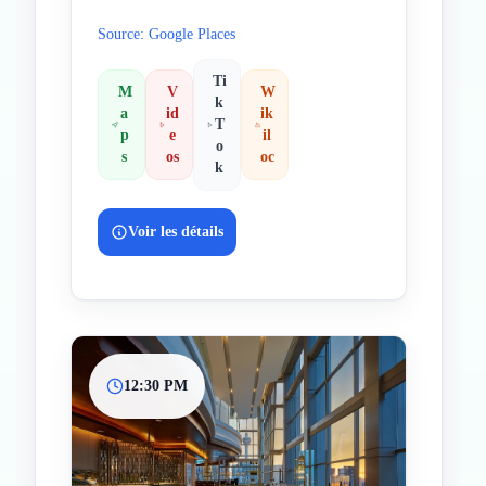
Source: Google Places
Ti
M
V
W
k
a
id
ik
T
p
e
il
o
s
os
oc
k
Voir les détails
12:30 PM