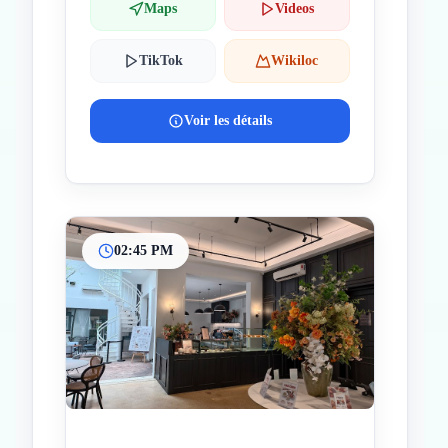
Maps
Videos
TikTok
Wikiloc
Voir les détails
02:45 PM