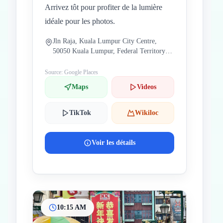
Arrivez tôt pour profiter de la lumière
idéale pour les photos.
Jln Raja, Kuala Lumpur City Centre,
50050 Kuala Lumpur, Federal Territory of
Kuala Lumpur, Malaisie
Source: Google Places
Maps
Videos
TikTok
Wikiloc
Voir les détails
10:15 AM