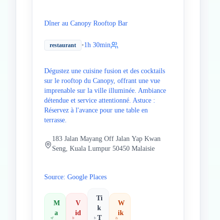
Dîner au Canopy Rooftop Bar
•
1h 30min
restaurant
Dégustez une cuisine fusion et des cocktails
sur le rooftop du Canopy, offrant une vue
imprenable sur la ville illuminée. Ambiance
détendue et service attentionné. Astuce :
Réservez à l'avance pour une table en
terrasse.
183 Jalan Mayang Off Jalan Yap Kwan
Seng, Kuala Lumpur 50450 Malaisie
Source: Google Places
Ti
M
V
W
k
a
id
ik
T