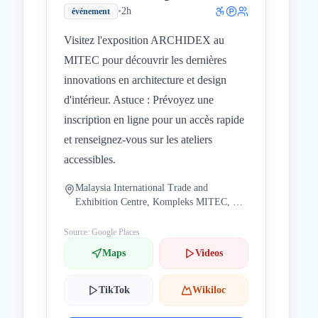
•
2h
événement
Visitez l'exposition ARCHIDEX au
MITEC pour découvrir les dernières
innovations en architecture et design
d'intérieur. Astuce : Prévoyez une
inscription en ligne pour un accès rapide
et renseignez-vous sur les ateliers
accessibles.
Malaysia International Trade and
Exhibition Centre, Kompleks MITEC, No.
8, Jalan Dutamas 2, 50480 Kuala Lumpur,
Wilayah Persekutuan Kuala Lumpur,
Source: Google Places
Malaisie
Maps
Videos
TikTok
Wikiloc