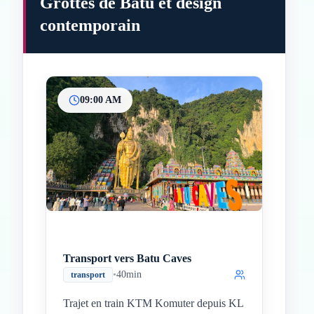
Grottes de Batu et design
contemporain
09:00 AM
Inicio
Paradas intermedias
Final
Transport vers Batu Caves
•
40min
transport
Trajet en train KTM Komuter depuis KL