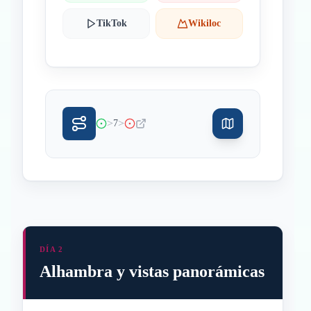
TikTok
Wikiloc
>
>
7
DÍA 2
Alhambra y vistas panorámicas