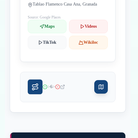
Tablao Flamenco Casa Ana, Granada
Source: Google Places
Maps
Videos
TikTok
Wikiloc
>
>
6