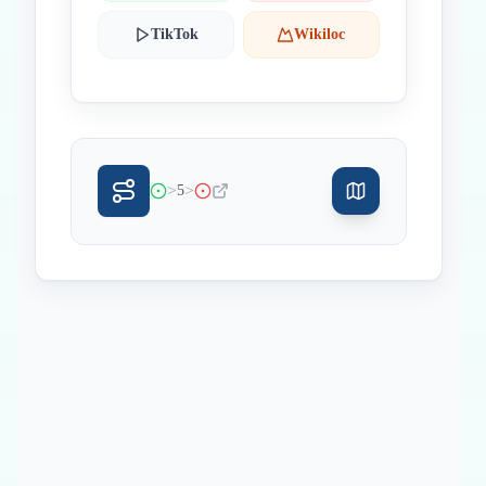
TikTok
Wikiloc
>
>
5