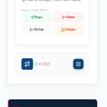
Source: Google Places
Maps
Videos
TikTok
Wikiloc
>
>
4