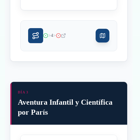
>
>
4
DÍA 3
Aventura Infantil y Científica
por París