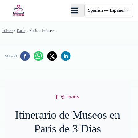
Saltar al contenido principal
Spanish — Español
Inicio
›
París
›
París - Febrero
SHARE
PARÍS
Itinerario de Museos en
París de 3 Días