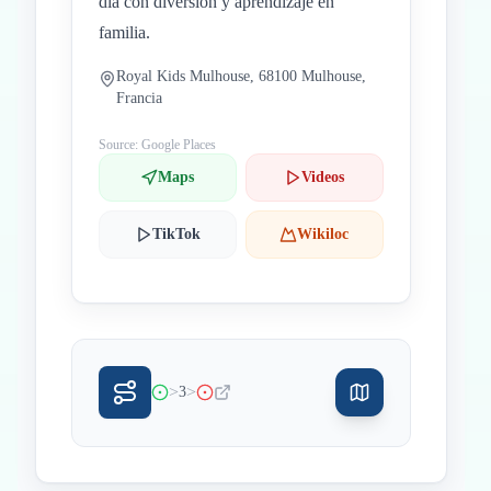
día con diversión y aprendizaje en
familia.
Royal Kids Mulhouse, 68100 Mulhouse,
Francia
Source: Google Places
Maps
Videos
TikTok
Wikiloc
>
>
3