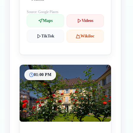
Source: Google Places
Maps
Videos
TikTok
Wikiloc
01:00 PM