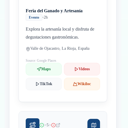
Feria del Ganado y Artesanía
•
2h
Evento
Explora la artesanía local y disfruta de
degustaciones gastronómicas.
Valle de Ojacastro, La Rioja, España
Source: Google Places
Maps
Videos
TikTok
Wikiloc
>
>
5