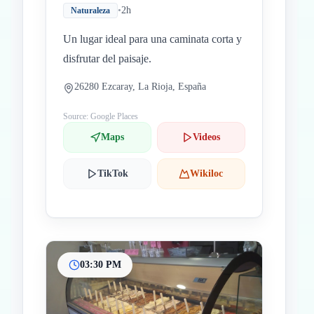
•
2h
Naturaleza
Un lugar ideal para una caminata corta y
disfrutar del paisaje.
26280 Ezcaray, La Rioja, España
Source: Google Places
Maps
Videos
TikTok
Wikiloc
03:30 PM