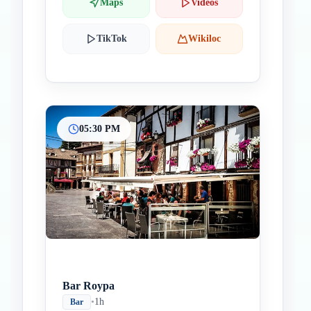
Maps
Videos
TikTok
Wikiloc
05:30 PM
Bar Roypa
•
1h
Bar