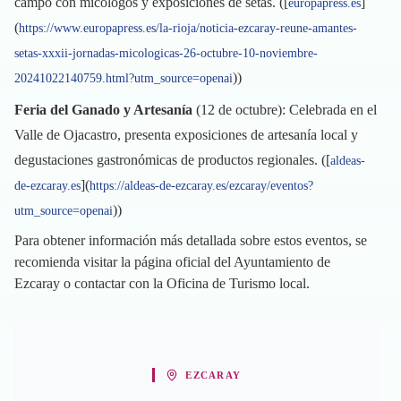
campo con micólogos y exposiciones de setas. ([
]
europapress.es
(
https://www.europapress.es/la-rioja/noticia-ezcaray-reune-amantes-
setas-xxxii-jornadas-micologicas-26-octubre-10-noviembre-
))
20241022140759.html?utm_source=openai
Feria del Ganado y Artesanía
(12 de octubre): Celebrada en el
Valle de Ojacastro, presenta exposiciones de artesanía local y
degustaciones gastronómicas de productos regionales. ([
aldeas-
](
de-ezcaray.es
https://aldeas-de-ezcaray.es/ezcaray/eventos?
))
utm_source=openai
Para obtener información más detallada sobre estos eventos, se
recomienda visitar la página oficial del Ayuntamiento de
Ezcaray o contactar con la Oficina de Turismo local.
EZCARAY