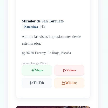
Mirador de San Torcuato
•
1h
Naturaleza
Admira las vistas impresionantes desde
este mirador.
26280 Ezcaray, La Rioja, España
Source: Google Places
Maps
Videos
TikTok
Wikiloc