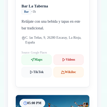
Bar La Taberna
•
1h
Bar
Relájate con una bebida y tapas en este
bar tradicional.
C. las Teñas, 9, 26280 Ezcaray, La Rioja,
España
Source: Google Places
Maps
Videos
TikTok
Wikiloc
05:00 PM