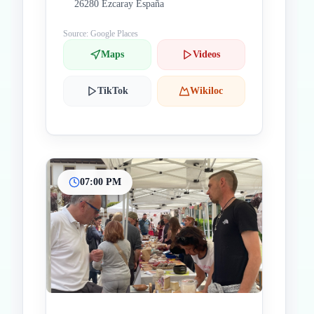
26280 Ezcaray España
Source: Google Places
Maps
Videos
TikTok
Wikiloc
07:00 PM