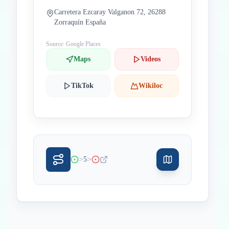
Carretera Ezcaray Valganon 72, 26288
Zorraquín España
Source: Google Places
Maps
Videos
TikTok
Wikiloc
>
>
5