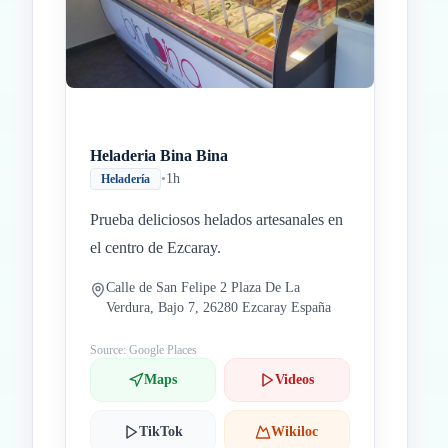
Heladeria Bina Bina
•
1h
Heladería
Prueba deliciosos helados artesanales en
el centro de Ezcaray.
Calle de San Felipe 2 Plaza De La
Verdura, Bajo 7, 26280 Ezcaray España
Source: Google Places
Maps
Videos
TikTok
Wikiloc