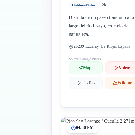
•
2h
Outdoor/Nature
Disfruta de un paseo tranquilo a lo
largo del río Usaya, rodeado de
naturaleza.
26289 Ezcaray, La Rioja, España
Source: Google Places
Maps
Videos
TikTok
Wikiloc
04:30 PM