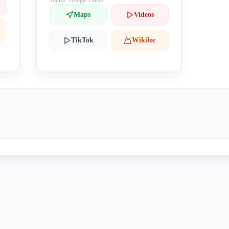
Source: Google Places
Maps
Videos
TikTok
Wikiloc