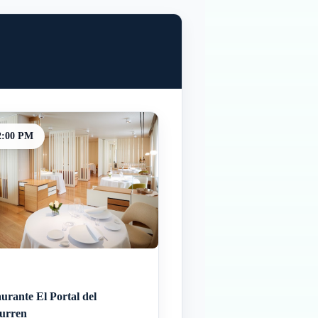
2:00 PM
urante El Portal del
urren