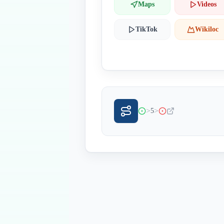
Maps
Videos
TikTok
Wikiloc
>
>
5