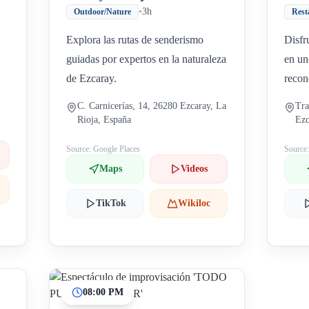
•
3h
Outdoor/Nature
Rest
Explora las rutas de senderismo
Disfr
guiadas por expertos en la naturaleza
en un
de Ezcaray.
recon
C. Carnicerías, 14, 26280 Ezcaray, La
Tra
Rioja, España
Ezc
Source: Google Places
Source
Maps
Videos
TikTok
Wikiloc
08:00 PM