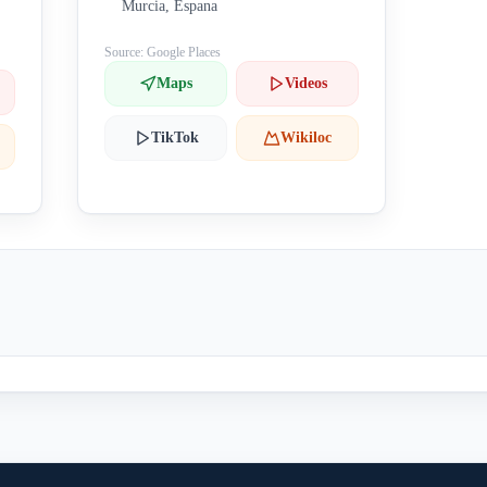
Murcia, Espana
Source: Google Places
Maps
Videos
TikTok
Wikiloc