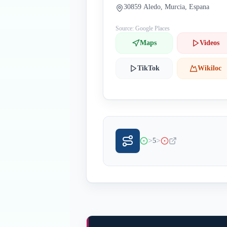
30859 Aledo, Murcia, Espana
Source: Google Places
Maps
Videos
TikTok
Wikiloc
>
>
5