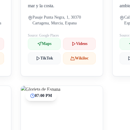
mar y la costa.
ambie
Pasaje Punta Negra, 1, 30370
Cal
a
Cartagena, Murcia, Espana
Es
Source: Google Places
Source
Maps
Videos
TikTok
Wikiloc
07:00 PM