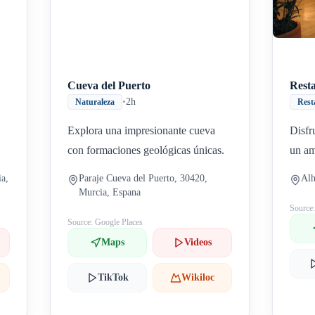
Cueva del Puerto
Rest
•
2h
Naturaleza
Rest
Explora una impresionante cueva
Disfr
con formaciones geológicas únicas.
un am
ia,
Paraje Cueva del Puerto, 30420,
Alh
Murcia, Espana
Source
Source: Google Places
Maps
Videos
TikTok
Wikiloc