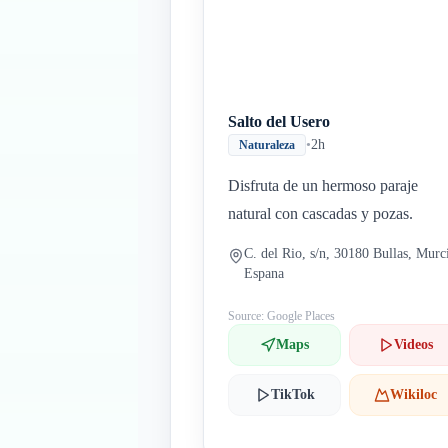
Salto del Usero
•
2h
Naturaleza
Disfruta de un hermoso paraje
natural con cascadas y pozas.
C. del Rio, s/n, 30180 Bullas, Murc
Espana
Source: Google Places
Maps
Videos
TikTok
Wikiloc