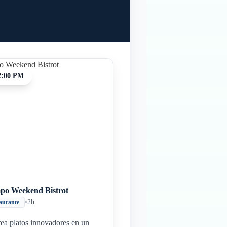
2:00 PM
po Weekend Bistrot
•
2h
aurante
ea platos innovadores en un