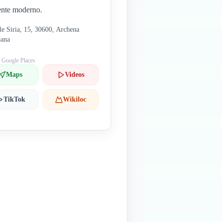
nte moderno.
le Siria, 15, 30600, Archena
pana
: Google Places
Maps
Videos
TikTok
Wikiloc