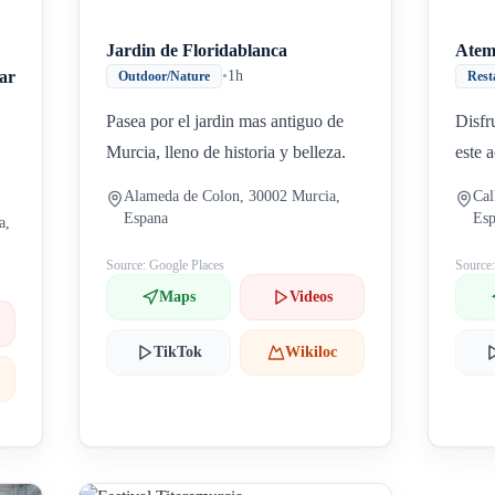
Jardin de Floridablanca
Atem
ar
•
1h
Outdoor/Nature
Rest
Pasea por el jardin mas antiguo de
Disfr
Murcia, lleno de historia y belleza.
este 
Alameda de Colon, 30002 Murcia,
Cal
Espana
Es
a,
Source: Google Places
Source
Maps
Videos
TikTok
Wikiloc