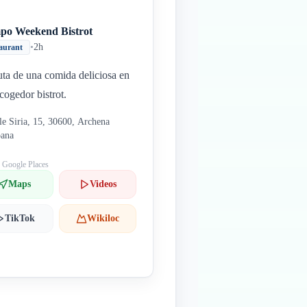
po Weekend Bistrot
•
2h
aurant
uta de una comida deliciosa en
acogedor bistrot.
le Siria, 15, 30600, Archena
pana
: Google Places
Maps
Videos
TikTok
Wikiloc