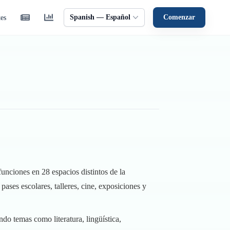
Spanish — Español
Comenzar
tes
 funciones en 28 espacios distintos de la
ases escolares, talleres, cine, exposiciones y
ndo temas como literatura, lingüística,