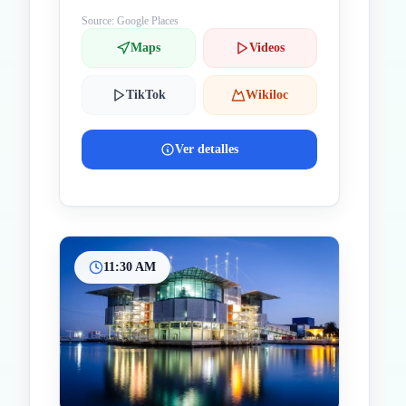
Source: Google Places
Maps
Videos
TikTok
Wikiloc
Ver detalles
11:30 AM