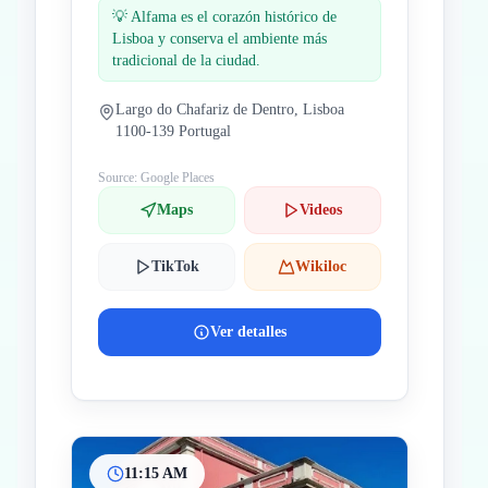
💡
Alfama es el corazón histórico de
Lisboa y conserva el ambiente más
tradicional de la ciudad.
Largo do Chafariz de Dentro, Lisboa
1100-139 Portugal
Source: Google Places
Maps
Videos
TikTok
Wikiloc
Ver detalles
11:15 AM