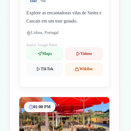
•
8h
Tour
Explore as encantadoras vilas de Sintra e
Cascais em um tour guiado.
Lisboa, Portugal
Source: Google Places
Maps
Videos
TikTok
Wikiloc
01:00 PM