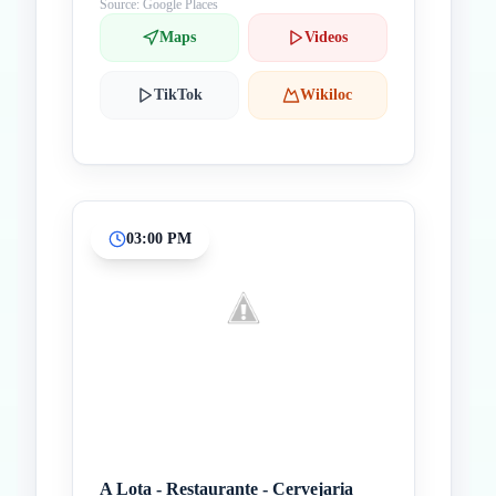
Source: Google Places
Maps
Videos
TikTok
Wikiloc
03:00 PM
A Lota - Restaurante - Cervejaria