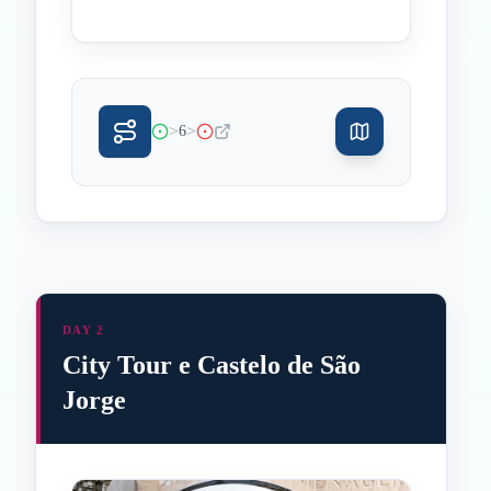
>
>
6
DAY 2
City Tour e Castelo de São
Jorge