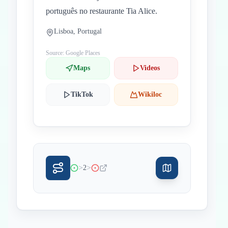
português no restaurante Tia Alice.
Lisboa, Portugal
Source: Google Places
Maps
Videos
TikTok
Wikiloc
>
>
2