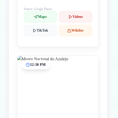
Source: Google Places
Maps
Videos
TikTok
Wikiloc
12:30 PM