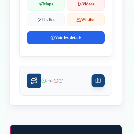
Maps
Videos
TikTok
Wikiloc
Voir les détails
>
>
5