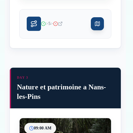
>
>
5
DAY 3
Nature et patrimoine a Nans-
les-Pins
09:00 AM