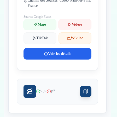
Chemin des Sources, 83860 Nans-les-Pins,
France
Source: Google Places
Maps
Videos
TikTok
Wikiloc
Voir les détails
>
>
5