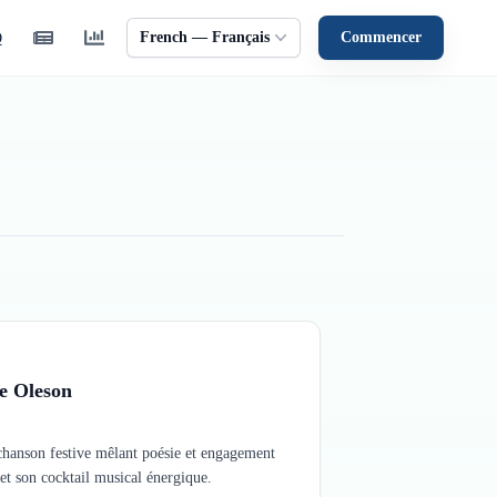
French — Français
Commencer
Q
e Oleson
chanson festive mêlant poésie et engagement
t son cocktail musical énergique.