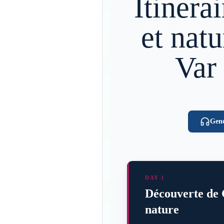
Itinerai
et natu
Var
Gene
DAY 1
Découverte de 
nature