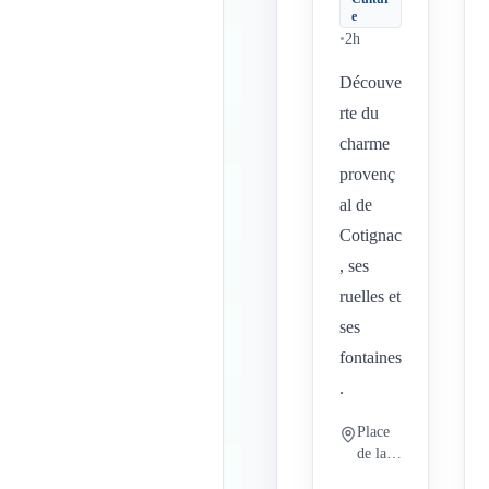
e
•
2h
Découve
rte du
charme
provenç
al de
Cotignac
, ses
ruelles et
ses
fontaines
.
Place
de la
Mairie