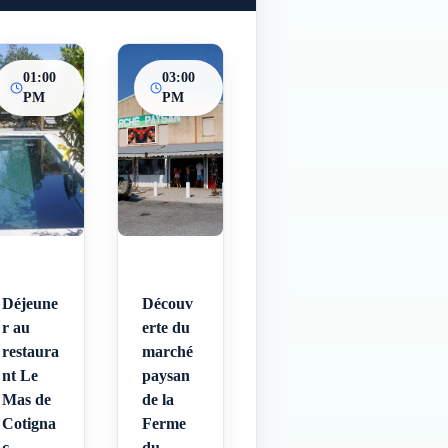
01:00
03:00
PM
PM
Déjeune
Découv
r au
erte du
restaura
marché
nt Le
paysan
Mas de
de la
Cotigna
Ferme
c
du