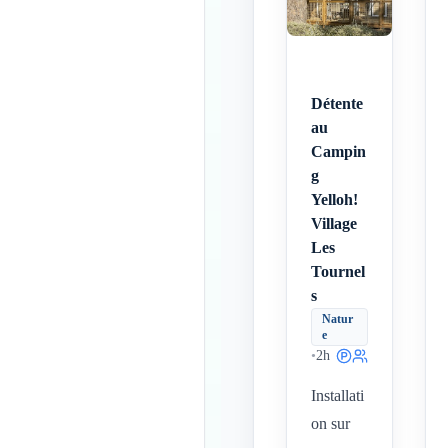
Détente
au
Campin
g
Yelloh!
Village
Les
Tournel
s
Natur
e
•
2h
Installati
on sur