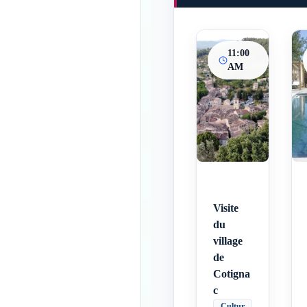
11:00
AM
Visite
du
village
de
Cotigna
c
Cultur