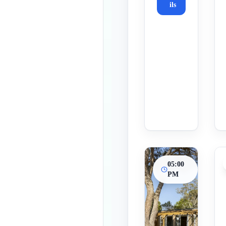
ils
05:00
PM