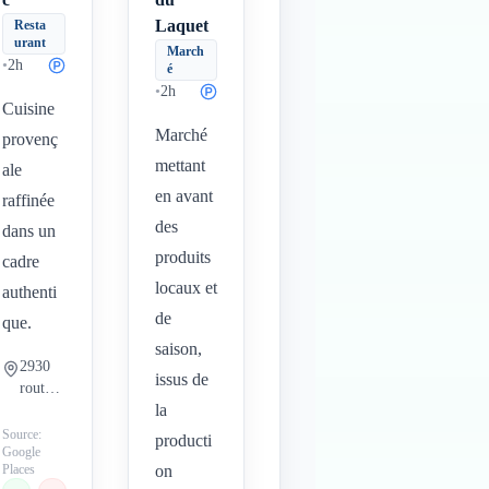
Laquet
Resta
urant
March
•
2h
é
•
2h
Cuisine
Marché
provenç
mettant
ale
en avant
raffinée
des
dans un
produits
cadre
locaux et
authenti
de
que.
saison,
2930
issus de
route
la
de
Carces
Source:
producti
Google
83570
Places
on
Cotign